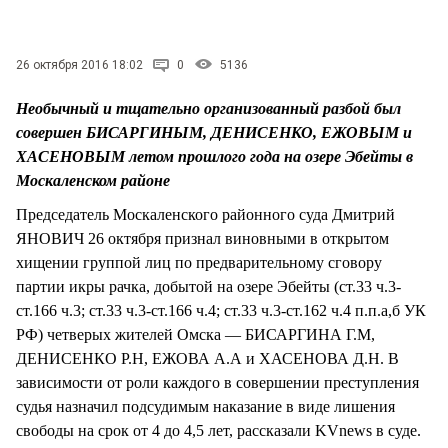
СТИЛЬ ЖИЗНИ
26 октября 2016 18:02
0
5136
Необычный и тщательно организованный разбой был
совершен БИСАРГИНЫМ, ДЕНИСЕНКО, ЕЖОВЫМ и
ХАСЕНОВЫМ летом прошлого года на озере Эбейты в
Москаленском районе
Председатель Москаленского районного суда Дмитрий
ЯНОВИЧ 26 октября признал виновными в открытом
хищении группой лиц по предварительному сговору
партии икры рачка, добытой на озере Эбейты (ст.33 ч.3-
ст.166 ч.3; ст.33 ч.3-ст.166 ч.4; ст.33 ч.3-ст.162 ч.4 п.п.а,б УК
РФ) четверых жителей Омска — БИСАРГИНА Г.М,
ДЕНИСЕНКО Р.Н, ЕЖОВА А.А и ХАСЕНОВА Д.Н. В
зависимости от роли каждого в совершении преступления
судья назначил подсудимым наказание в виде лишения
свободы на срок от 4 до 4,5 лет, рассказали KVnews в суде.