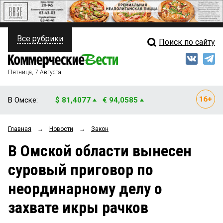
Все рубрики
Поиск по сайту
ПОЛИТИКА
Свежий выпуск
Медиа
ФИНАНСЫ
Пятница, 7 Августа
Кто есть кто
НЕДВИЖИМОСТЬ
В Омске:
$ 81,4077
€ 94,0585
Интервью
БИЗНЕС
Главная
→
Новости
→
Закон
Мнения
ОБЩЕСТВО
В Омской области вынесен
Рейтинги
ЗАКОН
суровый приговор по
Блоги
НОВОСТИ КОМПАНИЙ
неординарному делу о
Архив
ПРОИСШЕСТВИЯ
захвате икры рачков