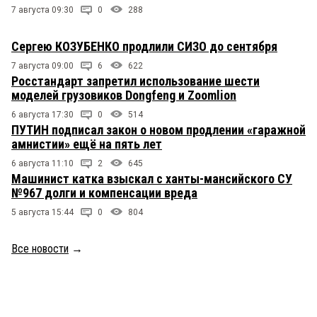
7 августа 09:30
0
288
Сергею КОЗУБЕНКО продлили СИЗО до сентября
7 августа 09:00
6
622
Росстандарт запретил использование шести
моделей грузовиков Dongfeng и Zoomlion
6 августа 17:30
0
514
ПУТИН подписал закон о новом продлении «гаражной
амнистии» ещё на пять лет
6 августа 11:10
2
645
Машинист катка взыскал с ханты-мансийского СУ
№967 долги и компенсации вреда
5 августа 15:44
0
804
Все новости
→