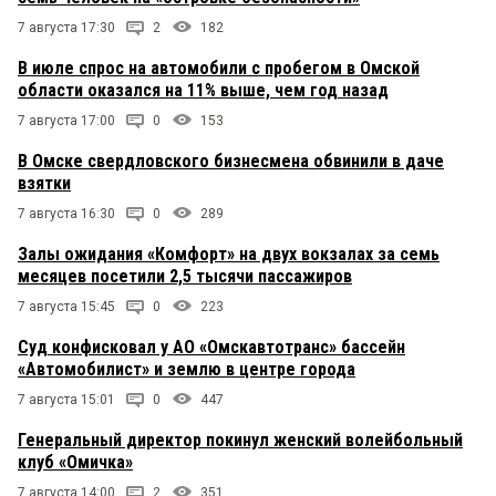
7 августа 17:30
2
182
В июле спрос на автомобили с пробегом в Омской
области оказался на 11% выше, чем год назад
7 августа 17:00
0
153
В Омске свердловского бизнесмена обвинили в даче
взятки
7 августа 16:30
0
289
Залы ожидания «Комфорт» на двух вокзалах за семь
месяцев посетили 2,5 тысячи пассажиров
7 августа 15:45
0
223
Суд конфисковал у АО «Омскавтотранс» бассейн
«Автомобилист» и землю в центре города
7 августа 15:01
0
447
Генеральный директор покинул женский волейбольный
клуб «Омичка»
7 августа 14:00
2
351