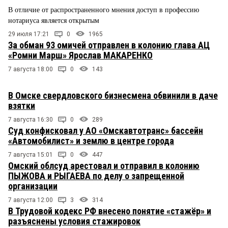
В отличие от распространенного мнения доступ в профессию
нотариуса является открытым
29 июля 17:21
0
1965
За обман 93 омичей отправлен в колонию глава АЦ
«Ромни Марш» Ярослав МАКАРЕНКО
7 августа 18:00
0
143
В Омске свердловского бизнесмена обвинили в даче
взятки
7 августа 16:30
0
289
Суд конфисковал у АО «Омскавтотранс» бассейн
«Автомобилист» и землю в центре города
7 августа 15:01
0
447
Омский облсуд арестовал и отправил в колонию
ПЫЖОВА и РЫГАЕВА по делу о запрещенной
организации
7 августа 12:00
3
314
В Трудовой кодекс РФ внесено понятие «стажёр» и
разъяснены условия стажировок