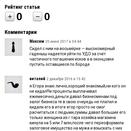
Рейтинг статьи
0
0
Комментарии
Максим
20 июня 2017 в 04:44:
Сидел с ним на восьмёрке — высокомерный
гаденыш надеется уйти по УДО за счёт
частичного погашения исков а в оконцовке
пустить оставшиеся по бороде.
виталий
2 декабря 2016 в 15:42:
я Егора знаю лично,хороший знакомый,ни кого он
не кидал!!!и проценты выплачивал
ежемесячно,деньги давал бизнесменам под
залог бизнеса те в свою очередь не платил и
кидали его в итоге егор просто не смог
расчитаться с людьми,суммы давал большие его
только женщина из г.тара хозяйка магазина
кинула на 5 или 7 млн,после чего переоформила
залоговое имущество на мужа и взыскать с них