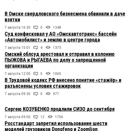
В Омске свердловского бизнесмена обвинили в даче
взятки
7 августа 16:30
0
1348
Суд конфисковал у АО «Омскавтотранс» бассейн
«Автомобилист» и землю в центре города
7 августа 15:01
4
1373
Омский облсуд арестовал и отправил в колонию
ПЫЖОВА и РЫГАЕВА по делу о запрещенной
организации
7 августа 12:00
5
1065
В Трудовой кодекс РФ внесено понятие «стажёр» и
разъяснены условия стажировок
7 августа 09:30
0
977
Сергею КОЗУБЕНКО продлили СИЗО до сентября
7 августа 09:00
12
1706
Росстандарт запретил использование шести
моделей грузовиков Dongfeng и Zoomlion