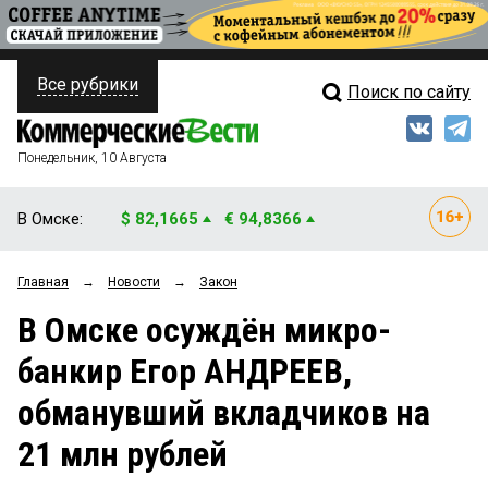
Все рубрики
Поиск по сайту
ПОЛИТИКА
Свежий выпуск
Медиа
ФИНАНСЫ
Понедельник, 10 Августа
Кто есть кто
НЕДВИЖИМОСТЬ
В Омске:
$ 82,1665
€ 94,8366
Интервью
БИЗНЕС
Главная
→
Новости
→
Закон
Мнения
ОБЩЕСТВО
В Омске осуждён микро-
Рейтинги
ЗАКОН
банкир Егор АНДРЕЕВ,
Блоги
НОВОСТИ КОМПАНИЙ
обманувший вкладчиков на
Архив
ПРОИСШЕСТВИЯ
21 млн рублей