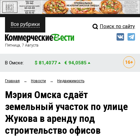
Все рубрики
Поиск по сайту
ПОЛИТИКА
Свежий выпуск
Медиа
ФИНАНСЫ
Пятница, 7 Августа
Кто есть кто
НЕДВИЖИМОСТЬ
В Омске:
$ 81,4077
€ 94,0585
Интервью
БИЗНЕС
Главная
→
Новости
→
Недвижимость
Мнения
ОБЩЕСТВО
Мэрия Омска сдаёт
Рейтинги
ЗАКОН
земельный участок по улице
Блоги
НОВОСТИ КОМПАНИЙ
Жукова в аренду под
Архив
ПРОИСШЕСТВИЯ
строительство офисов