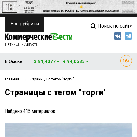
Все рубрики
Поиск по сайту
ПОЛИТИКА
Свежий выпуск
Медиа
ФИНАНСЫ
Пятница, 7 Августа
Кто есть кто
НЕДВИЖИМОСТЬ
В Омске:
$ 81,4077
€ 94,0585
Интервью
БИЗНЕС
Главная
→
Страницы c тегом "торги"
Мнения
ОБЩЕСТВО
Страницы c тегом "торги"
Рейтинги
ЗАКОН
Блоги
НОВОСТИ КОМПАНИЙ
Найдено
415
материалов
Архив
ПРОИСШЕСТВИЯ
СТИЛЬ ЖИЗНИ