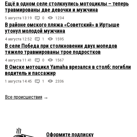
Ещё в одном селе столкнулись мотоциклы – теперь
травмированы две девочки и мужчина
5 августа 13:19
0
1234
В районе омского пляжа «Советский» в Иртыше
утонул молодой мужчина
4 августа 12:52
1
1595
В селе Победа при столкновении двух мопедов
тяжело травмированы трое подростков
4 августа 11:41
0
1567
В Омске мотоцикл Yamaha врезался в столб: погибли
водитель и пассажир
1 августа 14:45
1
2336
Все происшествия
→
Оформите подписку