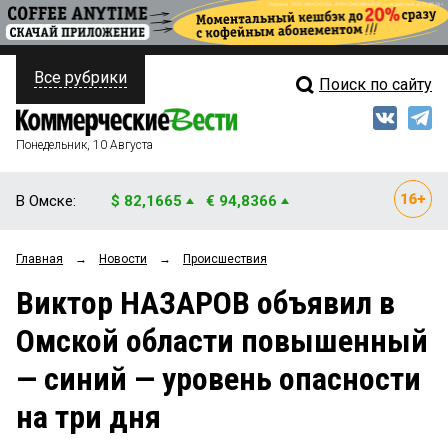
Все рубрики
Поиск по сайту
ПОЛИТИКА
Свежий выпуск
Медиа
ФИНАНСЫ
Понедельник, 10 Августа
Кто есть кто
НЕДВИЖИМОСТЬ
В Омске:
$ 82,1665
€ 94,8366
Интервью
БИЗНЕС
Главная
→
Новости
→
Происшествия
Мнения
ОБЩЕСТВО
Виктор НАЗАРОВ объявил в
Рейтинги
ЗАКОН
Омской области повышенный
Блоги
НОВОСТИ КОМПАНИЙ
— синий — уровень опасности
Архив
ПРОИСШЕСТВИЯ
на три дня