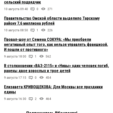
сельский подрядчик
10 августа 09:40
0
271
Правительство Омской области выделило Тарскому
району 7,6 миллиона рублей
10 августа 08:50
1
226
Провал-шоу от Семена СОКУРА: «Мы приобрели
негативный опыт того, как нельзя управлять франшизой.
И пошли от противного»
9 августа 18:00
1
562
В столкновении «ВАЗ-2115» и «Нивы» один человек погиб,
ранены двое взрослых и трое детей
9 августа 17:15
0
454
Елизавета КРИВОЩЕКОВА: Для Москвы все праздники
едины
9 августа 16:30
2
464