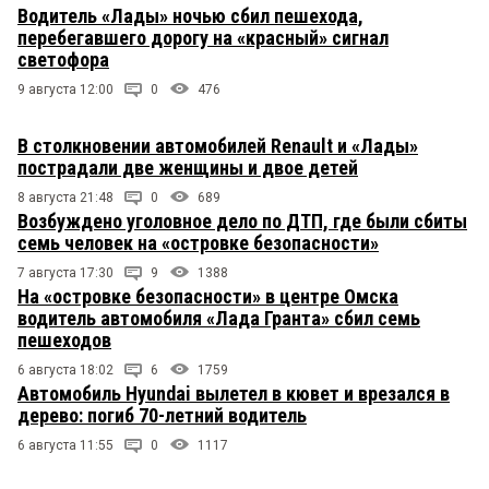
Водитель «Лады» ночью сбил пешехода,
перебегавшего дорогу на «красный» сигнал
светофора
9 августа 12:00
0
476
В столкновении автомобилей Renault и «Лады»
пострадали две женщины и двое детей
8 августа 21:48
0
689
Возбуждено уголовное дело по ДТП, где были сбиты
семь человек на «островке безопасности»
7 августа 17:30
9
1388
На «островке безопасности» в центре Омска
водитель автомобиля «Лада Гранта» сбил семь
пешеходов
6 августа 18:02
6
1759
Автомобиль Hyundai вылетел в кювет и врезался в
дерево: погиб 70-летний водитель
6 августа 11:55
0
1117