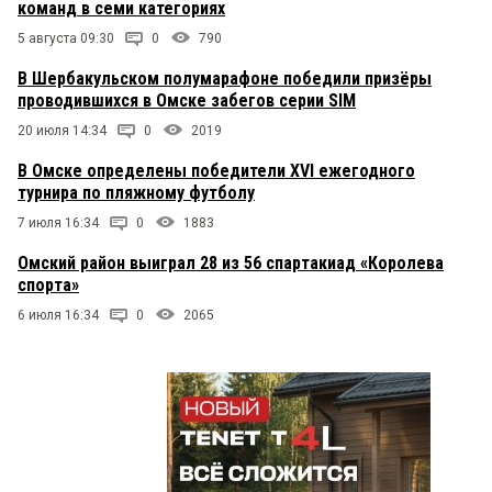
команд в семи категориях
5 августа 09:30
0
790
В Шербакульском полумарафоне победили призёры
проводившихся в Омске забегов серии SIM
20 июля 14:34
0
2019
В Омске определены победители XVI ежегодного
турнира по пляжному футболу
7 июля 16:34
0
1883
Омский район выиграл 28 из 56 спартакиад «Королева
спорта»
6 июля 16:34
0
2065