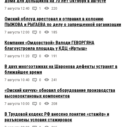
дома для дольщиков на 70 лет Октября в августе
7 августа 12:40
1
220
Омский облсуд арестовал и отправил в колонию
ПЫЖОВА и РЫГАЕВА по делу о запрещенной организации
7 августа 12:00
0
185
Компания «Омдорстрой» Валоди ГЕВОРГЯНА
благоустроила площадь у КДЦ «Иртыш»
7 августа 11:20
0
191
В двух многоэтажках на Шаронова дефекты устранят в
ближайшее время
7 августа 10:40
0
241
«Омский каучук» обновил оборудование производства
высокооктановых компонентов
7 августа 10:00
0
208
В Трудовой кодекс РФ внесено понятие «стажёр» и
разъяснены условия стажировок