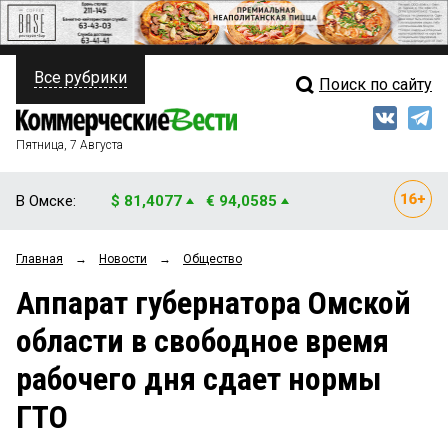
Все рубрики
Поиск по сайту
ПОЛИТИКА
Свежий выпуск
Медиа
ФИНАНСЫ
Пятница, 7 Августа
Кто есть кто
НЕДВИЖИМОСТЬ
В Омске:
$ 81,4077
€ 94,0585
Интервью
БИЗНЕС
Главная
→
Новости
→
Общество
Мнения
ОБЩЕСТВО
Аппарат губернатора Омской
Рейтинги
ЗАКОН
области в свободное время
Блоги
НОВОСТИ КОМПАНИЙ
рабочего дня сдает нормы
Архив
ПРОИСШЕСТВИЯ
ГТО