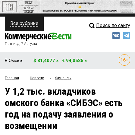
Все рубрики
Поиск по сайту
ПОЛИТИКА
Свежий выпуск
Медиа
ФИНАНСЫ
Пятница, 7 Августа
Кто есть кто
НЕДВИЖИМОСТЬ
В Омске:
$ 81,4077
€ 94,0585
Интервью
БИЗНЕС
Главная
→
Новости
→
Финансы
Мнения
ОБЩЕСТВО
У 1,2 тыс. вкладчиков
Рейтинги
ЗАКОН
омского банка «СИБЭС» есть
Блоги
НОВОСТИ КОМПАНИЙ
год на подачу заявления о
Архив
ПРОИСШЕСТВИЯ
возмещении