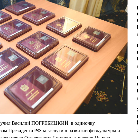
олучил Василий ПОГРЕБИЦКИЙ, в одиночку
ом Президента РФ за заслуги в развитии физкультуры и
слуги перед Отечеством» I степени директор Центра