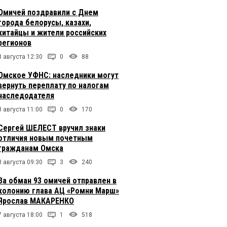
Омичей поздравили с Днем
города белорусы, казахи,
китайцы и жители российских
регионов
8 августа 12:30
0
88
Омское УФНС: наследники могут
вернуть переплату по налогам
наследодателя
8 августа 11:00
0
170
Сергей ШЕЛЕСТ вручил знаки
отличия новым почетным
гражданам Омска
8 августа 09:30
3
240
За обман 93 омичей отправлен в
колонию глава АЦ «Ромни Марш»
Ярослав МАКАРЕНКО
7 августа 18:00
1
518