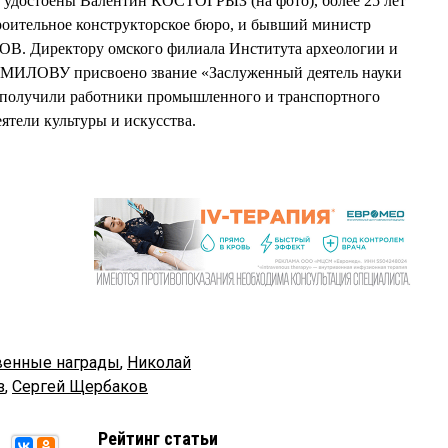
 удостоены Валентин КОСТОГРЫЗ (на фото), более 25 лет
оительное конструкторское бюро, и бывший министр
. Директору омского филиала Института археологии и
МИЛОВУ присвоено звание «Заслуженный деятель науки
 получили работники промышленного и транспортного
еятели культуры и искусства.
венные награды
,
Николай
з
,
Сергей Щербаков
Рейтинг статьи