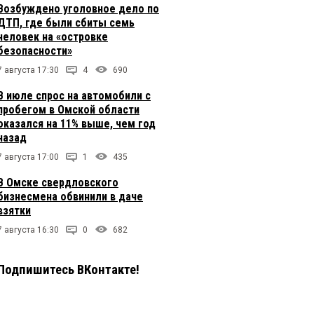
Возбуждено уголовное дело по
ДТП, где были сбиты семь
человек на «островке
безопасности»
7 августа 17:30
4
690
В июле спрос на автомобили с
пробегом в Омской области
оказался на 11% выше, чем год
назад
7 августа 17:00
1
435
В Омске свердловского
бизнесмена обвинили в даче
взятки
7 августа 16:30
0
682
Подпишитесь ВКонтакте!