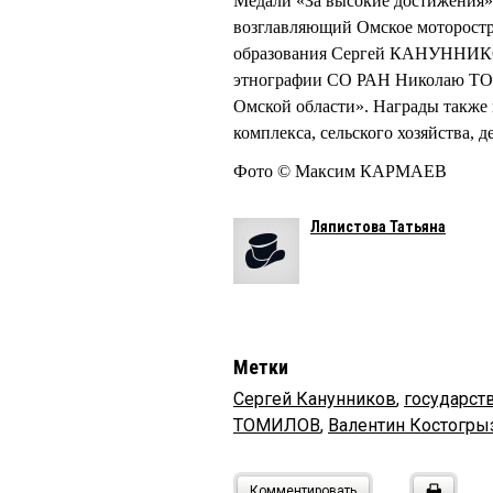
Медали «За высокие достижения»
возглавляющий Омское моторостр
образования Сергей КАНУННИКОВ
этнографии СО РАН Николаю ТО
Омской области». Награды также
комплекса, сельского хозяйства, д
Фото © Максим КАРМАЕВ
Ляпистова Татьяна
Метки
Сергей Канунников
,
государст
ТОМИЛОВ
,
Валентин Костогры
Комментировать