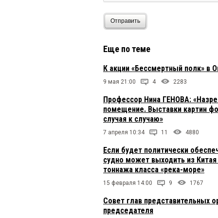
Отправить
Еще по теме
К акции «Бессмертный полк» в 
9 мая 21:00
4
2283
Профессор Нина ГЕНОВА: «Назре
помещение. Выставки картин ф
случая к случаю»
7 апреля 10:34
11
4880
Если будет политически обеспе
судно может выходить из Китая
тоннажа класса «река-море»
15 февраля 14:00
9
1767
Совет глав представительных о
председателя