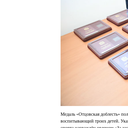
Медаль «Отцовская доблесть» п
воспитывающий троих детей. Указ
спорта награждён орденом «За за