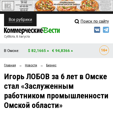
Все рубрики
Поиск по сайту
ПОЛИТИКА
Свежий выпуск
Медиа
ФИНАНСЫ
Суббота, 8 Августа
Кто есть кто
НЕДВИЖИМОСТЬ
В Омске:
$ 82,1665
€ 94,8366
Интервью
БИЗНЕС
Главная
→
Новости
→
Бизнес
Мнения
ОБЩЕСТВО
Игорь ЛОБОВ за 6 лет в Омске
Рейтинги
ЗАКОН
стал «Заслуженным
Блоги
НОВОСТИ КОМПАНИЙ
работником промышленности
Архив
ПРОИСШЕСТВИЯ
Омской области»