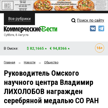
Все рубрики
Поиск по сайту
ПОЛИТИКА
Свежий выпуск
Медиа
ФИНАНСЫ
Суббота, 8 Августа
Кто есть кто
НЕДВИЖИМОСТЬ
В Омске:
$ 82,1665
€ 94,8366
Интервью
БИЗНЕС
Главная
→
Новости
→
Общество
Мнения
ОБЩЕСТВО
Руководитель Омского
Рейтинги
ЗАКОН
научного центра Владимир
Блоги
НОВОСТИ КОМПАНИЙ
ЛИХОЛОБОВ награжден
Архив
ПРОИСШЕСТВИЯ
серебряной медалью СО РАН