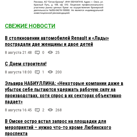
СВЕЖИЕ НОВОСТИ
В столкновении автомобилей Renault и «Лады»
пострадали две женщины и двое детей
8 августа 21:48
0
25
С Днем строителя!
8 августа 18:00
1
200
Эльвира НАБИУЛЛИНА: «Некоторые компании даже в
убыток себе пытаются удержать рабочую силу на
производствах, хотя спрос в их секторах объективно
падает»
8 августа 16:45
2
268
В Омске остро встал запрос на площадки для
мероприятий – нужно что-то кроме Любинского
проспекта