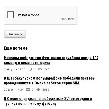
Отправить
Еще по теме
Названы победители Фестиваля стритбола среди 109
команд в семи категориях
5 августа 09:30
0
790
В Шербакульском полумарафоне победили призёры
проводившихся в Омске забегов серии SIM
20 июля 14:34
0
2019
В Омске определены победители XVI ежегодного
турнира по пляжному футболу