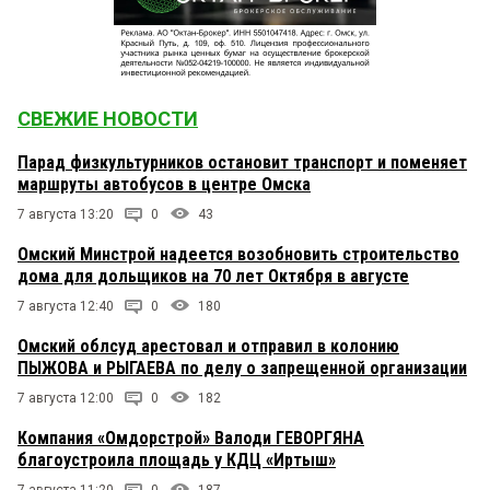
СВЕЖИЕ НОВОСТИ
Парад физкультурников остановит транспорт и поменяет
маршруты автобусов в центре Омска
7 августа 13:20
0
43
Омский Минстрой надеется возобновить строительство
дома для дольщиков на 70 лет Октября в августе
7 августа 12:40
0
180
Омский облсуд арестовал и отправил в колонию
ПЫЖОВА и РЫГАЕВА по делу о запрещенной организации
7 августа 12:00
0
182
Компания «Омдорстрой» Валоди ГЕВОРГЯНА
благоустроила площадь у КДЦ «Иртыш»