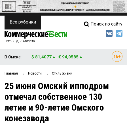
Все рубрики
Поиск по сайту
ПОЛИТИКА
Свежий выпуск
Медиа
ФИНАНСЫ
Пятница, 7 Августа
Кто есть кто
НЕДВИЖИМОСТЬ
В Омске:
$ 81,4077
€ 94,0585
Интервью
БИЗНЕС
Главная
→
Новости
→
Стиль жизни
Мнения
ОБЩЕСТВО
25 июня Омский ипподром
Рейтинги
ЗАКОН
отмечал собственное 130
Блоги
НОВОСТИ КОМПАНИЙ
летие и 90-летие Омского
Архив
ПРОИСШЕСТВИЯ
конезавода
СТИЛЬ ЖИЗНИ