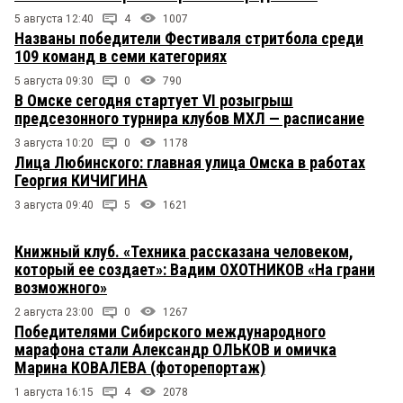
5 августа 12:40
4
1007
Названы победители Фестиваля стритбола среди
109 команд в семи категориях
5 августа 09:30
0
790
В Омске сегодня стартует VI розыгрыш
предсезонного турнира клубов МХЛ — расписание
3 августа 10:20
0
1178
Лица Любинского: главная улица Омска в работах
Георгия КИЧИГИНА
3 августа 09:40
5
1621
Книжный клуб. «Техника рассказана человеком,
который ее создает»: Вадим ОХОТНИКОВ «На грани
возможного»
2 августа 23:00
0
1267
Победителями Сибирского международного
марафона стали Александр ОЛЬКОВ и омичка
Марина КОВАЛЕВА (фоторепортаж)
1 августа 16:15
4
2078