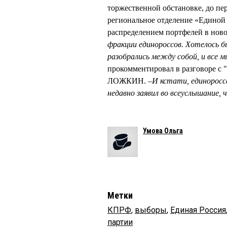
торжественной обстановке, до пе
региональное отделение «Единой Р
распределением портфелей в ново
фракции единороссов. Хотелось 
разобрались между собой, и все 
прокомментировал в разговоре с 
ЛОЖКИН. –
И кстати, единорос
недавно заявил во всеуслышание,
Умова Ольга
Метки
КПРФ
,
выборы
,
Единая Россия
партии