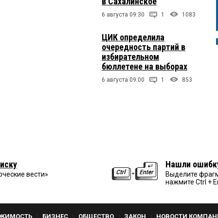
в Сахалинское
6 августа 09:30
1
1083
ЦИК определила
очередность партий в
избирательном
бюллетене на выборах
6 августа 09:00
1
853
иску
Нашли ошибк
рческие вести»
Выделите фрагм
нажмите Ctrl + E
ЖИМОСТЬ
БИЗНЕС
ОБЩЕСТВО
ЗАКОН
НОВОСТИ КОМПАН