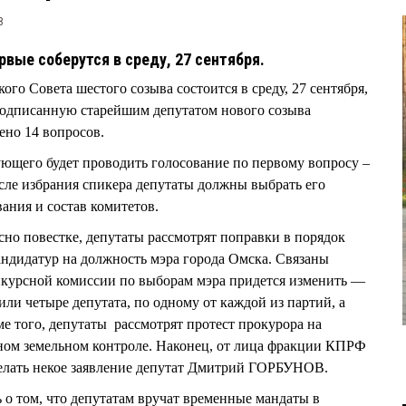
8
вые соберутся в среду, 27 сентября.
ого Совета шестого созыва состоится в среду, 27 сентября,
, подписанную старейшим депутатом нового созыва
о 14 вопросов.
ующего будет проводить голосование по первому вопросу –
сле избрания спикера депутаты должны выбрать его
ания и состав комитетов.
сно повестке, депутаты рассмотрят поправки в порядок
андидатур на должность мэра города Омска. Связаны
онкурсной комиссии по выборам мэра придется изменить —
или четыре депутата, по одному от каждой из партий, а
ме того, депутаты рассмотрят протест прокурора на
ном земельном контроле. Наконец, от лица фракции КПРФ
делать некое заявление депутат Дмитрий ГОРБУНОВ.
 о том, что депутатам вручат временные мандаты в