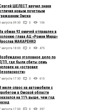
Сергей ШЕЛЕСТ вручил знаки
отличия новым почетным
гражданам Омска
8 августа 09:30
0
106
За обман 93 омичей отправлен в
колонию глава АЦ «Ромни Марш»
Ярослав МАКАРЕНКО
7 августа 18:00
0
475
Возбуждено уголовное дело по
ДТП, где были сбиты семь
человек на «островке
безопасности»
7 августа 17:30
3
615
В июле спрос на автомобили с
пробегом в Омской области
оказался на 11% выше, чем год
назад
7 августа 17:00
0
397