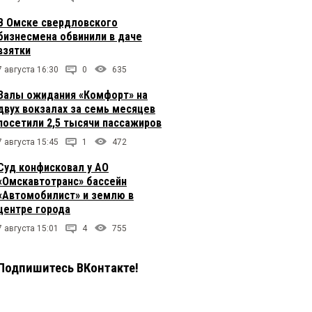
В Омске свердловского
бизнесмена обвинили в даче
взятки
7 августа 16:30
0
635
Залы ожидания «Комфорт» на
двух вокзалах за семь месяцев
посетили 2,5 тысячи пассажиров
7 августа 15:45
1
472
Суд конфисковал у АО
«Омскавтотранс» бассейн
«Автомобилист» и землю в
центре города
7 августа 15:01
4
755
Подпишитесь ВКонтакте!