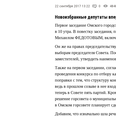
22 сентября 2017 13:22
0
484
Новоизбранные депутаты впер
Первое заседание Омского городск
в 10 утра. В повестку заседания
Михаилом ФЕДОТОВЫМ, включен
Он же на правах председательств
выборам председателя Совета. По
заместителей, утвердить наименов
Также на первом заседании, согла
проведения конкурса по отбору к
поправки с тем, что структуру к
ведь в прошлом созыве в нее вход
теперь в Совете пять партий. Кро
решение горсовета о муниципаль
в Омском горсовете планирует с
Добавим, что изначально шла речь