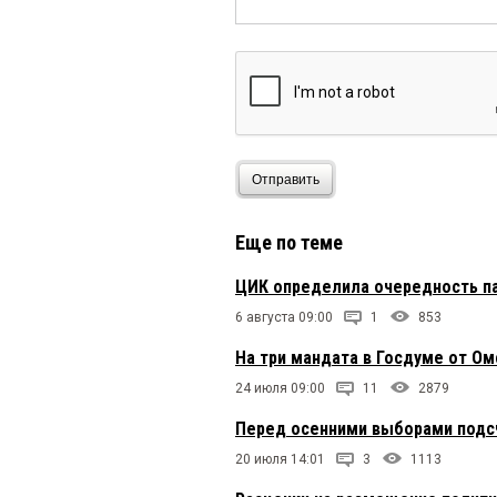
Отправить
Еще по теме
ЦИК определила очередность па
6 августа 09:00
1
853
На три мандата в Госдуме от О
24 июля 09:00
11
2879
Перед осенними выборами подсч
20 июля 14:01
3
1113