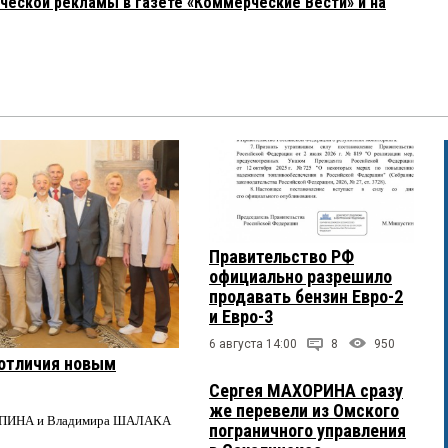
ческой рекламы в газете «Коммерческие Вести» и на
Правительство РФ
официально разрешило
продавать бензин Евро-2
и Евро-3
6 августа 14:00
8
950
 отличия новым
Сергея МАХОРИНА сразу
же перевели из Омского
 РЕПИНА и Владимира ШАЛАКА
пограничного управления