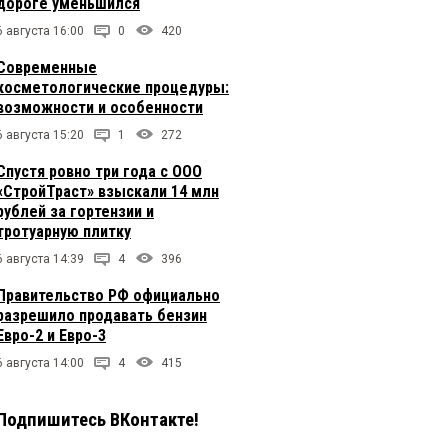
дороге уменьшился
6 августа 16:00
0
420
Современные
косметологические процедуры:
возможности и особенности
6 августа 15:20
1
272
Спустя ровно три года с ООО
«СтройТраст» взыскали 14 млн
рублей за гортензии и
тротуарную плитку
6 августа 14:39
4
396
Правительство РФ официально
разрешило продавать бензин
Евро-2 и Евро-3
6 августа 14:00
4
415
Подпишитесь ВКонтакте!