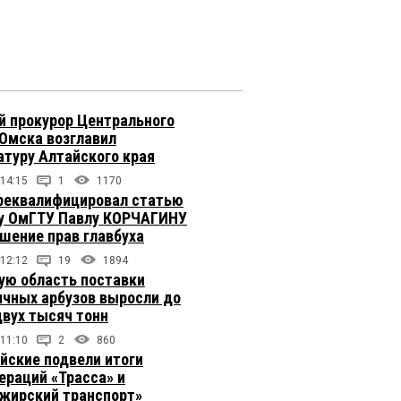
 прокурор Центрального
 Омска возглавил
атуру Алтайского края
 14:15
1
1170
реквалифицировал статью
у ОмГТУ Павлу КОРЧАГИНУ
ушение прав главбуха
 12:12
19
1894
ую область поставки
ичных арбузов выросли до
двух тысяч тонн
 11:10
2
860
йские подвели итоги
ераций «Трасса» и
жирский транспорт»