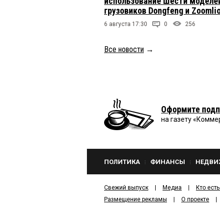
использование шести моделе
грузовиков Dongfeng и Zoomli
6 августа 17:30
0
256
Все новости
→
Оформите подп
на газету «Комме
ПОЛИТИКА
ФИНАНСЫ
НЕДВИ
Свежий выпуск
Медиа
Кто есть
Размещение рекламы
О проекте