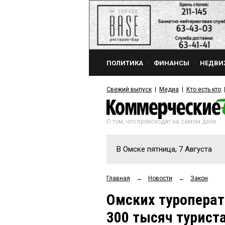
ПОЛИТИКА
ФИНАНСЫ
НЕДВИ
Свежий выпуск
Медиа
Кто есть кто
О том, что происходит на самом деле
В Омске пятница, 7 Августа
Главная
→
Новости
→
Закон
Омских туроперат
300 тысяч турист