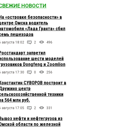
СВЕЖИЕ НОВОСТИ
На «островке безопасности» в
центре Омска водитель
автомобиля «Лада Гранта» сбил
семь пешеходов
6 августа 18:02
2
496
Росстандарт запретил
использование шести моделей
грузовиков Dongfeng и Zoomlion
6 августа 17:30
0
256
Константин СУВОРОВ построит в
Дружино центр
сельскохозяйственной техники
за 564 млн руб.
6 августа 17:05
2
331
Вывоз нефти и нефтегрузов из
Омской области по железной