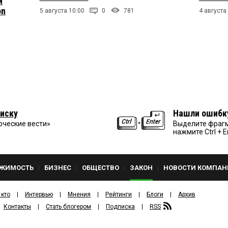
й
on
5 августа 10:00
0
781
4 августа
иску
Нашли ошибк
рческие вести»
Выделите фрагм
нажмите Ctrl + E
ЖИМОСТЬ
БИЗНЕС
ОБЩЕСТВО
ЗАКОН
НОВОСТИ КОМПАН
 кто
Интервью
Мнения
Рейтинги
Блоги
Архив
Контакты
Стать блогером
Подписка
RSS