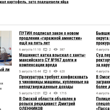
жал картофель, зато подешевели яйца
ПУТИН подписал закон о новом
Бывший
продлении «гаражной амнистии»
округа
ещё на пять лет
прокур
6 августа 11:10
2
387
4 августа
Машинист катка взыскал с ханты-
Суд пе
мансийского СУ №967 долги и
ректор
компенсации вреда
за нар
ый ли
5 августа 15:44
0
620
4 августа
Прокуратура требует конфисковать
В Омск
у чиновницы машины, купленные на
загран
ия
неподтвержденные доходы
более 
я
5 августа 12:01
4
1715
4 августа
В Омской области объявлен в
Полице
розыск рецидивист Дмитрий
спецоп
ОЛЕННИКОВ
«Пасса