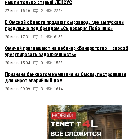
нашли только старый ЛЕКСУС
27 июля 18:10
2
2284
В Омской области продают сырзавод, где выпускали
продукцию под брендом «Сыроварня Побочино»
20 июля 17:31
1
6158
Омичей приглашают на вебинар «Банкротство – способ
урегулировать задолженность»
20 июля 15:04
0
1588
Признана банкротом компания из Омска, построившая
для сирот аварийный дом
20 июля 09:09
3
1614