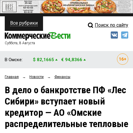
Все рубрики
Поиск по сайту
ПОЛИТИКА
Свежий выпуск
Медиа
ФИНАНСЫ
Суббота, 8 Августа
Кто есть кто
НЕДВИЖИМОСТЬ
В Омске:
$ 82,1665
€ 94,8366
Интервью
БИЗНЕС
Главная
→
Новости
→
Финансы
Мнения
ОБЩЕСТВО
В дело о банкротстве ПФ «Лес
Рейтинги
ЗАКОН
Сибири» вступает новый
Блоги
НОВОСТИ КОМПАНИЙ
кредитор — АО «Омские
Архив
ПРОИСШЕСТВИЯ
распределительные тепловые