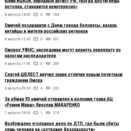
Юрий ИЦКОВ, народный артист РФ: «Когда достигаешь
потолка, становится неинтересно»
8 августа 14:00
0
184
Омичей поздравили с Днем города белорусы, казахи,
китайцы и жители российских регионов
8 августа 12:30
0
201
Омское УФНС: наследники могут вернуть переплату по
налогам наследодателя
8 августа 11:00
0
289
Сергей ШЕЛЕСТ вручил знаки отличия новым почетным
гражданам Омска
8 августа 09:30
4
322
За обман 93 омичей отправлен в колонию глава АЦ
«Ромни Марш» Ярослав МАКАРЕНКО
7 августа 18:00
1
574
Возбуждено уголовное дело по ДТП, где были сбиты
семь человек на «островке безопасности»