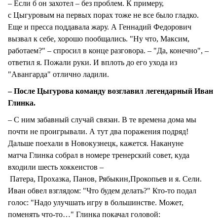
– Если б он захотел – без проблем. К примеру,
с Цыгуровым на первых порах тоже не все было гладко.
Еще и пресса поддавала жару. А Геннадий Федорович
вызвал к себе, хорошо пообщались. "Ну что, Максим,
работаем?" – спросил в конце разговора. – "Да, конечно", –
ответил я. Пожали руки. И вплоть до его ухода из
"Авангарда" отлично ладили.
– После Цыгурова команду возглавил легендарный Иван
Глинка.
– С ним забавный случай связан. В те времена дома мы
почти не проигрывали. А тут два поражения подряд!
Дальше поехали в Новокузнецк, кажется. Накануне
матча Глинка собрал в номере тренерский совет, куда
входили шесть хоккеистов –
Патера, Прохазка, Панов, Рябыкин,Прокопьев и я. Сели.
Иван обвел взглядом: "Что будем делать?" Кто-то подал
голос: "Надо улучшать игру в большинстве. Может,
поменять что-то…" Глинка покачал головой: