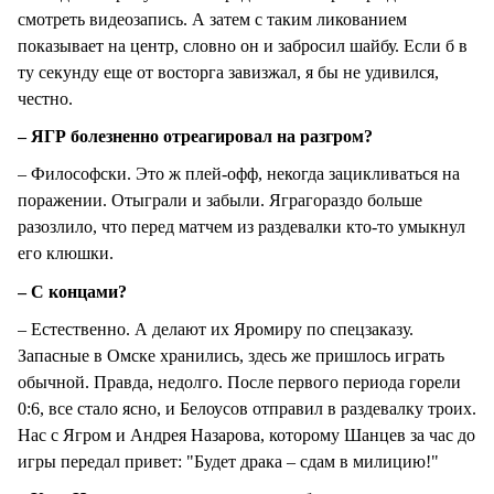
смотреть видеозапись. А затем с таким ликованием
показывает на центр, словно он и забросил шайбу. Если б в
ту секунду еще от восторга завизжал, я бы не удивился,
честно.
– ЯГР болезненно отреагировал на разгром?
– Философски. Это ж плей-офф, некогда зацикливаться на
поражении. Отыграли и забыли. Яграгораздо больше
разозлило, что перед матчем из раздевалки кто-то умыкнул
его клюшки.
– С концами?
– Естественно. А делают их Яромиру по спецзаказу.
Запасные в Омске хранились, здесь же пришлось играть
обычной. Правда, недолго. После первого периода горели
0:6, все стало ясно, и Белоусов отправил в раздевалку троих.
Нас с Ягром и Андрея Назарова, которому Шанцев за час до
игры передал привет: "Будет драка – сдам в милицию!"