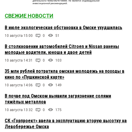
СВЕЖИЕ НОВОСТИ
В июле экологическая обстановка в Омске ухудшилась
10 августа 15:00
0
51
В столкновении автомобилей Citroen и Nissan ранены
молодые водители, юноша и двое детей
10 августа 14:31
0
103
35 млн рублей потратила омская молодежь на походы в
кино по «Пушкинской карте»
10 августа 14:06
0
149
В почве под Омском выявили загрязнение солями
тяжёлых металлов
10 августа 13:32
0
175
СК «Горпроект» ввела в эксплуатацию вторую высотку на
Левобережье Омска