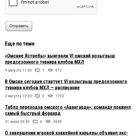
Отправить
Еще по теме
«Омские Ястребы» выиграли VI омский розыгрыш
предсезонного турнира клубов МХЛ
9 августа 11:00
1
572
В Омске сегодня стартует VI розыгрыш предсезонного
турнира клубов МХЛ — расписание
3 августа 10:20
0
1703
Табло переходов омского «Авангарда»: команду покинул
самый быстрый форвард
31 июля 09:30
6
3595
О завершении игровой хоккейной карьеры объявил экс-