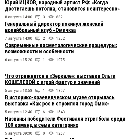
Юрий ИЦКОВ, народный артист РФ: «Когда
достигаешь потолка, становится неинтересно»
8 августа 14:00
3
882
Генеральный директор покинул женский
волейбольный клуб «Омичка»
7 августа 14:00
2
1252
Современные косметологические процедуры:
возможности и особенности
6 августа 15:20
1
1075
Что отражается в «Зеркале»: выставка Ольги
КОШЕЛЕВОЙ с игрой фактур и значений
5 августа 13:58
1
1307
В историко-краеведческом музее открылась
выставка «Как рос и строился город Омск»
5 августа 12:40
6
1543
Названы победители Фестиваля стритбола среди
109 команд в семи категориях
5 августа 09:30
0
1267