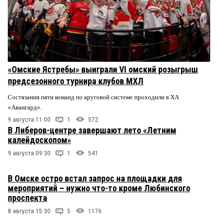
«Омские Ястребы» выиграли VI омский розыгрыш
предсезонного турнира клубов МХЛ
Состязания пяти команд по круговой системе проходили в ХА
«Авангард».
9 августа 11:00
1
572
В Либеров-центре завершают лето «Летним
калейдоскопом»
9 августа 09:30
1
541
В Омске остро встал запрос на площадки для
мероприятий – нужно что-то кроме Любинского
проспекта
8 августа 15:30
5
1176