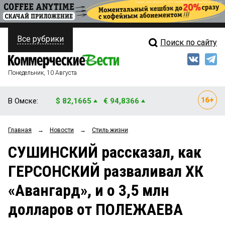
Все рубрики
Поиск по сайту
ПОЛИТИКА
Свежий выпуск
Медиа
ФИНАНСЫ
Понедельник, 10 Августа
Кто есть кто
НЕДВИЖИМОСТЬ
В Омске:
$ 82,1665
€ 94,8366
Интервью
БИЗНЕС
Главная
→
Новости
→
Стиль жизни
Мнения
ОБЩЕСТВО
СУШИНСКИЙ рассказал, как
Рейтинги
ЗАКОН
ГЕРСОНСКИЙ разваливал ХК
Блоги
НОВОСТИ КОМПАНИЙ
«Авангард», и о 3,5 млн
Архив
ПРОИСШЕСТВИЯ
долларов от ПОЛЕЖАЕВА
СТИЛЬ ЖИЗНИ