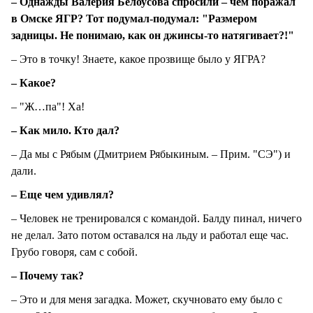
– Однажды Валерия Белоусова спросили – чем поражал
в Омске ЯГР? Тот подумал-подумал: "Размером
задницы. Не понимаю, как он джинсы-то натягивает?!"
– Это в точку! Знаете, какое прозвище было у ЯГРА?
– Какое?
– "Ж…па"! Ха!
– Как мило. Кто дал?
– Да мы с Рябым (Дмитрием Рябыкиным. – Прим. "СЭ") и
дали.
– Еще чем удивлял?
– Человек не тренировался с командой. Балду пинал, ничего
не делал. Зато потом оставался на льду и работал еще час.
Грубо говоря, сам с собой.
– Почему так?
– Это и для меня загадка. Может, скучновато ему было с