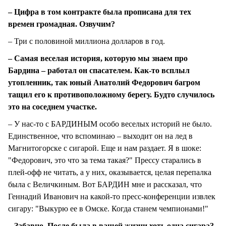
– Цифра в том контракте была прописана для тех
времен громадная. Озвучим?
– Три с половиной миллиона долларов в год.
– Самая веселая история, которую мы знаем про
Бардина – работал он спасателем. Как-то всплыл
утопленник, так юный Анатолий Федорович багром
тащил его к противоположному берегу. Будто случилось
это на соседнем участке.
– У нас-то с БАРДИНЫМ особо веселых историй не было.
Единственное, что вспоминаю – выходит он на лед в
Магнитогорске с сигарой. Еще и нам раздает. Я в шоке:
"Федорович, это что за тема такая?" Прессу старались в
плей-офф не читать, а у них, оказывается, целая перепалка
была с Величкиным. Вот БАРДИН мне и рассказал, что
Геннадий Иванович на какой-то пресс-конференции извлек
сигару: "Выкурю ее в Омске. Когда станем чемпионами!"
– Забавно. После была в вашей жизни хоть одна сигара?