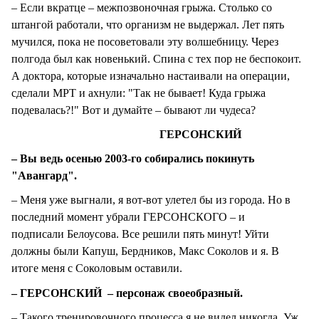
– Если вкратце – межпозвоночная грыжа. Столько со
штангой работали, что организм не выдержал. Лет пять
мучился, пока не посоветовали эту волшебницу. Через
полгода был как новенький. Спина с тех пор не беспокоит.
А доктора, которые изначально настаивали на операции,
сделали МРТ и ахнули: "Так не бывает! Куда грыжа
подевалась?!" Вот и думайте – бывают ли чудеса?
ГЕРСОНСКИЙ
– Вы ведь осенью 2003-го собирались покинуть
"Авангард".
– Меня уже выгнали, я вот-вот улетел бы из города. Но в
последний момент убрали ГЕРСОНСКОГО – и
подписали Белоусова. Все решили пять минут! Уйти
должны были Капуш, Бердников, Макс Соколов и я. В
итоге меня с Соколовым оставили.
– ГЕРСОНСКИЙ – персонаж своеобразный.
– Такого тренировочного процесса я не видел никогда. Уж