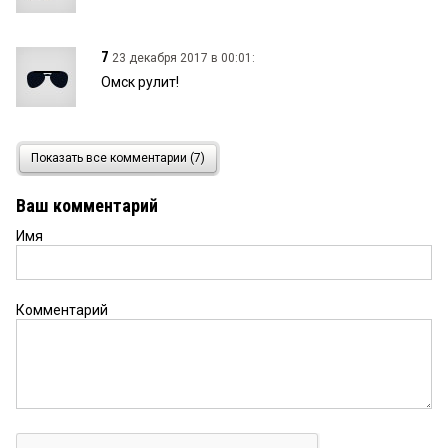
7
23 декабря 2017 в 00:01:
Омск рулит!
Югорка
22 декабря 2017 в 23:53:
Показать все комментарии (7)
выдумывают в омске себе проблемы — в ханты-
мансийске давно ликвидировали подобную
Ваш комментарий
больницу и передали в окружную собственность
— тюмень любит из себя строить лучший город
Имя
земли — пусть и больничку содержит
Охотник
22 декабря 2017 в 20:56:
Комментарий
И стреляют оба метко
Правдоруб
22 декабря 2017 в 19:04:
Полностью согласен с Моряком!!!