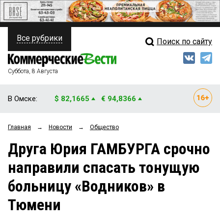
Все рубрики
Поиск по сайту
ПОЛИТИКА
Свежий выпуск
Медиа
ФИНАНСЫ
Суббота, 8 Августа
Кто есть кто
НЕДВИЖИМОСТЬ
В Омске:
$ 82,1665
€ 94,8366
Интервью
БИЗНЕС
Главная
→
Новости
→
Общество
Мнения
ОБЩЕСТВО
Друга Юрия ГАМБУРГА срочно
Рейтинги
ЗАКОН
направили спасать тонущую
Блоги
НОВОСТИ КОМПАНИЙ
больницу «Водников» в
Архив
ПРОИСШЕСТВИЯ
Тюмени