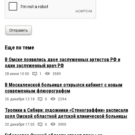
моряк
22 декабря 2017 в 13:26:
Молодец Шутов! И Врач от Бога, и друзей в беде
не бросает (не боится «замараться», в отличие от
некоторых, всем известным, персонажей)
Отправить
Еще по теме
В Омске появились двое заслуженных артистов РФ и
один заслуженный врач РФ
28 июня 10:00
1
3589
В Москаленской больнице открылся кабинет с новым
современным флюорографом
26 декабря 12:18
0
2294
Тропики в Сибири: художники «Стенограффии» расписали
холл Омской областной детской клинической больницы
20 декабря 17:05
0
3900