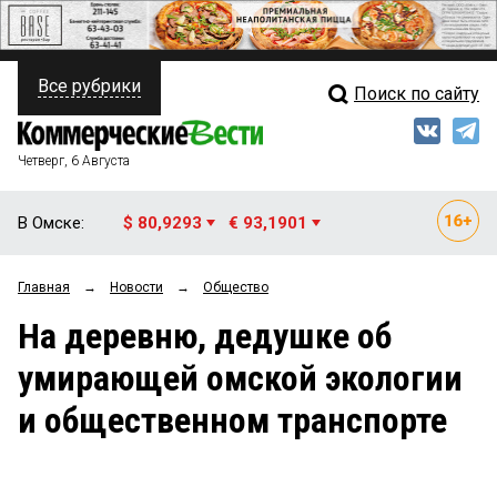
Все рубрики
Поиск по сайту
ПОЛИТИКА
Свежий выпуск
Медиа
ФИНАНСЫ
Четверг, 6 Августа
Кто есть кто
НЕДВИЖИМОСТЬ
В Омске:
$ 80,9293
€ 93,1901
Интервью
БИЗНЕС
Главная
→
Новости
→
Общество
Мнения
ОБЩЕСТВО
На деревню, дедушке об
Рейтинги
ЗАКОН
умирающей омской экологии
Блоги
НОВОСТИ КОМПАНИЙ
и общественном транспорте
Архив
ПРОИСШЕСТВИЯ