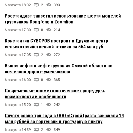
6 августа 18:02
2
393
Росстандарт запретил использование шести моделей
грузовиков Dongfeng и Zoomlion
6 августа 17:30
0
214
Константин СУВОРОВ построит в Дружино центр
сельскохозяйственной техники за 564 млн руб.
6 августа 17:05
2
272
Вывоз нефти и нефтегрузов из Омской области по
железной дороге уменьшился
6 августа 16:00
0
365
Современные косметологические процедуры:
возможности и особенности
6 августа 15:20
1
242
Спустя ровно три года с ООО «СтройТраст» взыскали 14
млн рублей за гортензии и тротуарную плитку
6 августа 14:39
2
349