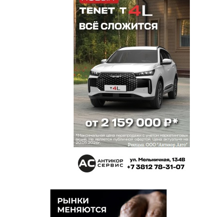
111
11 января 2018 в 18:40:
Оооо, так у нас тогда весь транспорт
муниципальный тоже ездить права не имеет?
Капец общественному транспорту в Омске.
Прокуратура звездочки может себе
зарабатывать!!!
Светлана
11 января 2018 в 18:38:
А как же автобусы большие? Они то Евро-4
соответствуют? Вряд ли...
Юрий
11 января 2018 в 18:29:
Прикольно
ART_ME
11 января 2018 в 18:26:
Я правильно понял, что ныне заместо инженера-
эколога Костарева внучок Андрей Федоров?