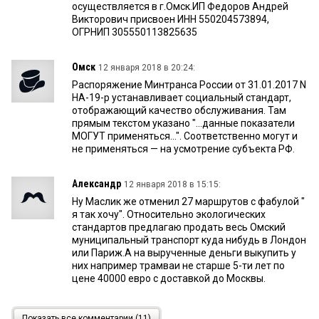
осуществляется в г.Омск.ИП Федоров Андрей
Викторович присвоен ИНН 550204573894,
ОГРНИП 305550113825635
Омск
12 января 2018 в 20:24:
Распоряжение Минтранса России от 31.01.2017 N
НА-19-р устанавливает социальный стандарт,
отображающий качество обслуживания. Там
прямым текстом указано "...данные показатели
МОГУТ применяться...". Соответственно могут и
не применяться — на усмотрение субъекта РФ.
Александр
12 января 2018 в 15:15:
Ну Маслик же отменил 27 маршрутов с фабулой "
я так хочу". Относительно экологических
стандартов предлагаю продать весь Омский
муниципальный транспорт куда нибудь в Лондон
или Париж.А на вырученные деньги выкупить у
них например трамваи не старше 5-ти лет по
цене 40000 евро с доставкой до Москвы.
DM
12 января 2018 в 01:49:
Показать все комментарии (11)