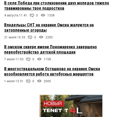
В селе Победа при столкновении двух мопедов тяжело
травмированы трое подростков
4 августа 11:41
0
1338
Владельцы СНТ на окраине Омска жалуются на
затопленные огороды
21 июля 16:33
0
2283
В омском сквере имени Пономаренко завершено
переобустройство детской площадки
7 июля 11:03
0
1158
В многострадальном Осташково на окраине Омска
возобновляется работа автобусных маршрутов
1 июля 13:31
0
2000