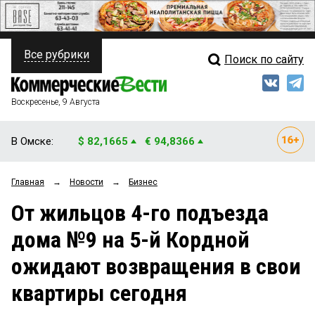
Все рубрики
Поиск по сайту
ПОЛИТИКА
Свежий выпуск
Медиа
ФИНАНСЫ
Воскресенье, 9 Августа
Кто есть кто
НЕДВИЖИМОСТЬ
В Омске:
$ 82,1665
€ 94,8366
Интервью
БИЗНЕС
Главная
→
Новости
→
Бизнес
Мнения
ОБЩЕСТВО
От жильцов 4-го подъезда
Рейтинги
ЗАКОН
дома №9 на 5-й Кордной
Блоги
НОВОСТИ КОМПАНИЙ
ожидают возвращения в свои
Архив
ПРОИСШЕСТВИЯ
квартиры сегодня