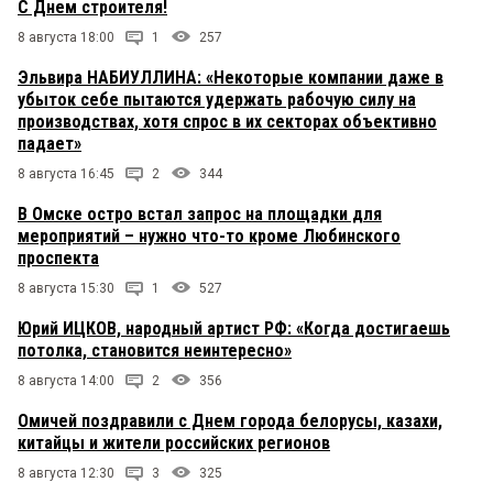
С Днем строителя!
8 августа 18:00
1
257
Эльвира НАБИУЛЛИНА: «Некоторые компании даже в
убыток себе пытаются удержать рабочую силу на
производствах, хотя спрос в их секторах объективно
падает»
8 августа 16:45
2
344
В Омске остро встал запрос на площадки для
мероприятий – нужно что-то кроме Любинского
проспекта
8 августа 15:30
1
527
Юрий ИЦКОВ, народный артист РФ: «Когда достигаешь
потолка, становится неинтересно»
8 августа 14:00
2
356
Омичей поздравили с Днем города белорусы, казахи,
китайцы и жители российских регионов
8 августа 12:30
3
325