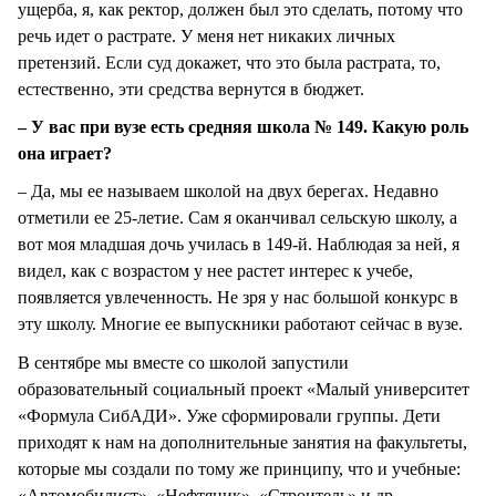
ущерба, я, как ректор, должен был это сделать, потому что
речь идет о растрате. У меня нет никаких личных
претензий. Если суд докажет, что это была растрата, то,
естественно, эти средства вернутся в бюджет.
– У вас при вузе есть средняя школа № 149. Какую роль
она играет?
– Да, мы ее называем школой на двух берегах. Недавно
отметили ее 25-летие. Сам я оканчивал сельскую школу, а
вот моя младшая дочь училась в 149-й. Наблюдая за ней, я
видел, как с возрастом у нее растет интерес к учебе,
появляется увлеченность. Не зря у нас большой конкурс в
эту школу. Многие ее выпускники работают сейчас в вузе.
В сентябре мы вместе со школой запустили
образовательный социальный проект «Малый университет
«Формула СибАДИ». Уже сформировали группы. Дети
приходят к нам на дополнительные занятия на факультеты,
которые мы создали по тому же принципу, что и учебные:
«Автомобилист», «Нефтяник», «Строитель» и др.