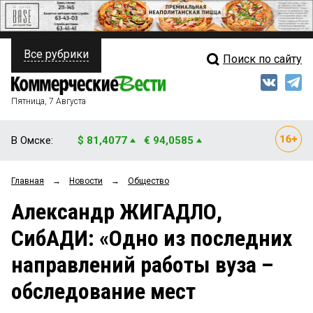
Все рубрики
Поиск по сайту
ПОЛИТИКА
Свежий выпуск
Медиа
ФИНАНСЫ
Пятница, 7 Августа
Кто есть кто
НЕДВИЖИМОСТЬ
В Омске:
$ 81,4077
€ 94,0585
Интервью
БИЗНЕС
Главная
→
Новости
→
Общество
Мнения
ОБЩЕСТВО
Александр ЖИГАДЛО,
Рейтинги
ЗАКОН
СибАДИ: «Одно из последних
Блоги
НОВОСТИ КОМПАНИЙ
направлений работы вуза –
Архив
ПРОИСШЕСТВИЯ
обследование мест