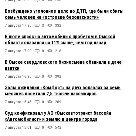
7 августа 18:00
0
250
Возбуждено уголовное дело по ДТП, где были сбиты
семь человек на «островке безопасности»
7 августа 17:30
3
332
В июле спрос на автомобили с пробегом в Омской
области оказался на 11% выше, чем год назад
7 августа 17:00
0
218
В Омске свердловского бизнесмена обвинили в даче
взятки
7 августа 16:30
0
392
Залы ожидания «Комфорт» на двух вокзалах за семь
месяцев посетили 2,5 тысячи пассажиров
7 августа 15:45
0
289
Суд конфисковал у АО «Омскавтотранс» бассейн
«Автомобилист» и землю в центре города
7 августа 15:01
0
542