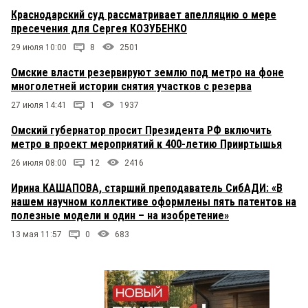
Краснодарский суд рассматривает апелляцию о мере
пресечения для Сергея КОЗУБЕНКО
29 июля 10:00
8
2501
Омские власти резервируют землю под метро на фоне
многолетней истории снятия участков с резерва
27 июля 14:41
1
1937
Омский губернатор просит Президента РФ включить
метро в проект мероприятий к 400-летию Прииртышья
26 июля 08:00
12
2416
Ирина КАШАПОВА, старший преподаватель СибАДИ: «В
нашем научном коллективе оформлены пять патентов на
полезные модели и один – на изобретение»
13 мая 11:57
0
683