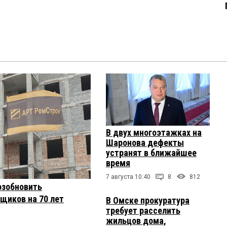
В двух многоэтажках на
Шаронова дефекты
устранят в ближайшее
время
7 августа 10:40
8
812
озобновить
щиков на 70 лет
В Омске прокуратура
требует расселить
жильцов дома,