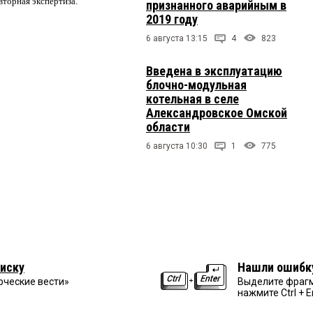
вторная экспертиза.
признанного аварийным в
2019 году
6 августа 13:15
4
823
Введена в эксплуатацию
блочно-модульная
котельная в селе
Александровское Омской
области
6 августа 10:30
1
775
иску
Нашли ошибк
рческие вести»
Выделите фрагм
нажмите Ctrl + E