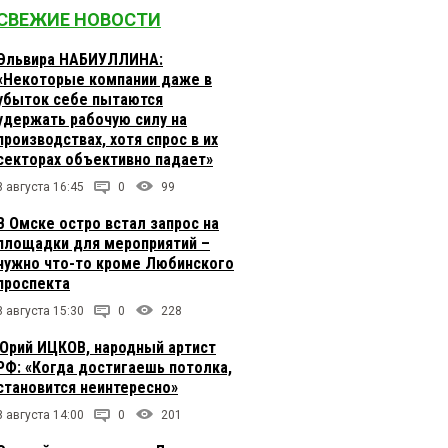
СВЕЖИЕ НОВОСТИ
Эльвира НАБИУЛЛИНА:
«Некоторые компании даже в
убыток себе пытаются
удержать рабочую силу на
производствах, хотя спрос в их
секторах объективно падает»
8 августа 16:45
0
99
В Омске остро встал запрос на
площадки для мероприятий –
нужно что-то кроме Любинского
проспекта
8 августа 15:30
0
228
Юрий ИЦКОВ, народный артист
РФ: «Когда достигаешь потолка,
становится неинтересно»
8 августа 14:00
0
201