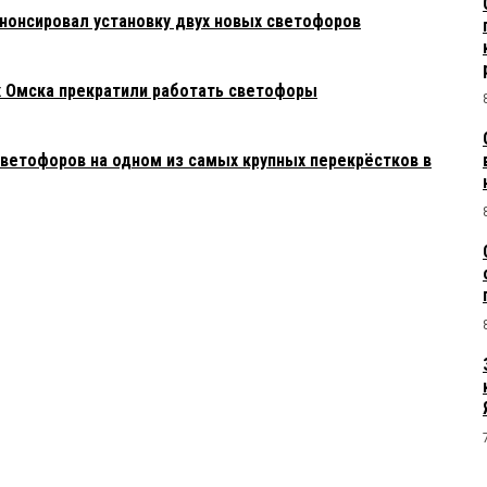
анонсировал установку двух новых светофоров
х Омска прекратили работать светофоры
ветофоров на одном из самых крупных перекрёстков в