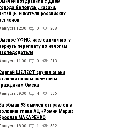
Омичей поздравили с Днем
города белорусы, казахи,
китайцы и жители российских
регионов
8 августа 12:30
0
208
Омское УФНС: наследники могут
вернуть переплату по налогам
наследодателя
8 августа 11:00
0
313
Сергей ШЕЛЕСТ вручил знаки
отличия новым почетным
гражданам Омска
8 августа 09:30
4
336
За обман 93 омичей отправлен в
колонию глава АЦ «Ромни Марш»
Ярослав МАКАРЕНКО
7 августа 18:00
1
582