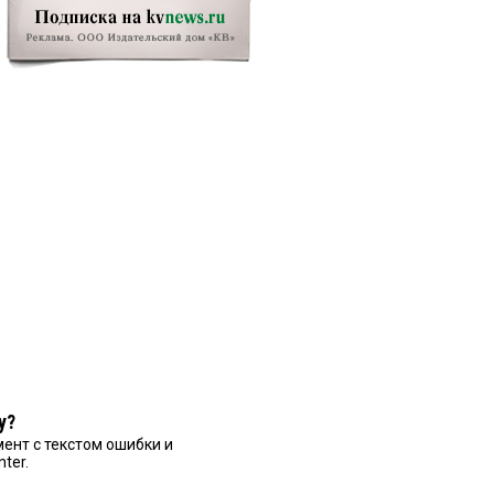
у?
ент с текстом ошибки и
nter.