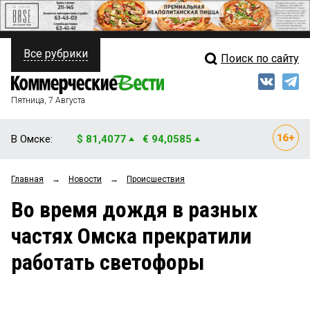
Все рубрики
Поиск по сайту
ПОЛИТИКА
Свежий выпуск
Медиа
ФИНАНСЫ
Пятница, 7 Августа
Кто есть кто
НЕДВИЖИМОСТЬ
В Омске:
$ 81,4077
€ 94,0585
Интервью
БИЗНЕС
Главная
→
Новости
→
Происшествия
Мнения
ОБЩЕСТВО
Во время дождя в разных
Рейтинги
ЗАКОН
частях Омска прекратили
Блоги
НОВОСТИ КОМПАНИЙ
работать светофоры
Архив
ПРОИСШЕСТВИЯ