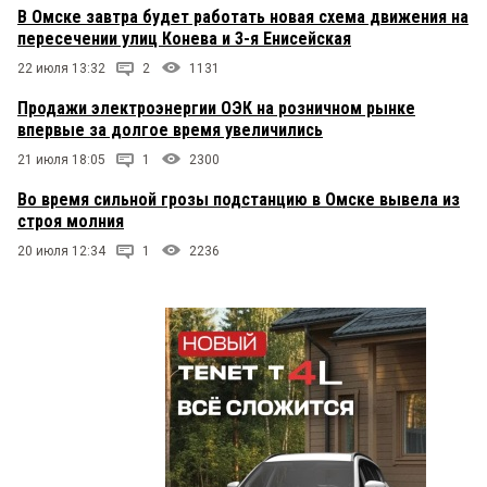
В Омске завтра будет работать новая схема движения на
пересечении улиц Конева и 3-я Енисейская
22 июля 13:32
2
1131
Продажи электроэнергии ОЭК на розничном рынке
впервые за долгое время увеличились
21 июля 18:05
1
2300
Во время сильной грозы подстанцию в Омске вывела из
строя молния
20 июля 12:34
1
2236