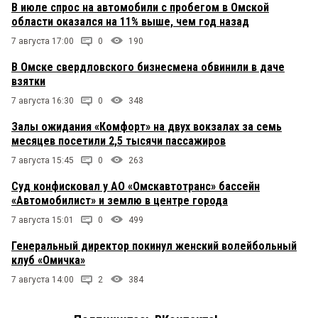
В июле спрос на автомобили с пробегом в Омской
области оказался на 11% выше, чем год назад
7 августа 17:00
0
190
В Омске свердловского бизнесмена обвинили в даче
взятки
7 августа 16:30
0
348
Залы ожидания «Комфорт» на двух вокзалах за семь
месяцев посетили 2,5 тысячи пассажиров
7 августа 15:45
0
263
Суд конфисковал у АО «Омскавтотранс» бассейн
«Автомобилист» и землю в центре города
7 августа 15:01
0
499
Генеральный директор покинул женский волейбольный
клуб «Омичка»
7 августа 14:00
2
384