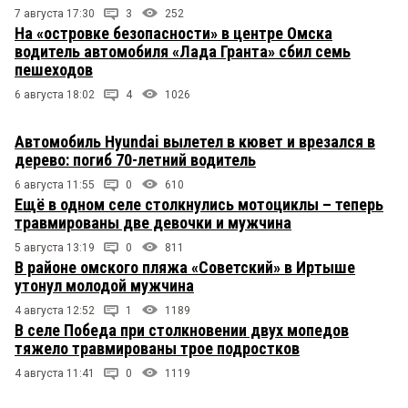
7 августа 17:30
3
252
На «островке безопасности» в центре Омска
водитель автомобиля «Лада Гранта» сбил семь
пешеходов
6 августа 18:02
4
1026
Автомобиль Hyundai вылетел в кювет и врезался в
дерево: погиб 70-летний водитель
6 августа 11:55
0
610
Ещё в одном селе столкнулись мотоциклы – теперь
травмированы две девочки и мужчина
5 августа 13:19
0
811
В районе омского пляжа «Советский» в Иртыше
утонул молодой мужчина
4 августа 12:52
1
1189
В селе Победа при столкновении двух мопедов
тяжело травмированы трое подростков
4 августа 11:41
0
1119