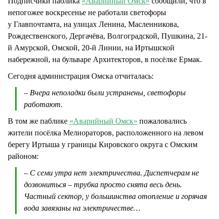
Подписчики паблика
«Аварийный Омск»
сообщили, что в
непогожее воскресенье не работали светофоры
у Главпочтамта, на улицах Ленина, Масленникова,
Рождественского, Дергачёва, Волгоградской, Пушкина, 21-
й Амурской, Омской, 20-й Линии, на Иртышской
набережной, на бульваре Архитекторов, в посёлке Ермак.
Сегодня администрация Омска отчиталась:
– Вчера неполадки были устранены, светофоры
работают.
В том же паблике
«Аварийный Омск»
пожаловались
жители посёлка Мелиораторов, расположенного на левом
берегу Иртыша у границы Кировского округа с Омским
районом:
– С семи утра нет электричества. Диспетчерам не
дозвониться – трубка просто снята весь день.
Частный сектор, у большинства отопление и горячая
вода завязаны на электричестве…