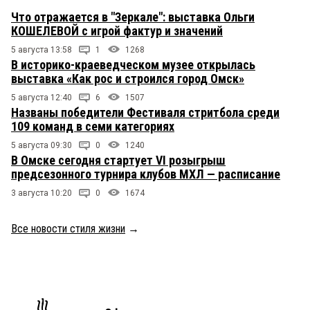
Что отражается в "Зеркале": выставка Ольги
КОШЕЛЕВОЙ с игрой фактур и значений
5 августа 13:58
1
1268
В историко-краеведческом музее открылась
выставка «Как рос и строился город Омск»
5 августа 12:40
6
1507
Названы победители Фестиваля стритбола среди
109 команд в семи категориях
5 августа 09:30
0
1240
В Омске сегодня стартует VI розыгрыш
предсезонного турнира клубов МХЛ — расписание
3 августа 10:20
0
1674
Все новости стиля жизни
→