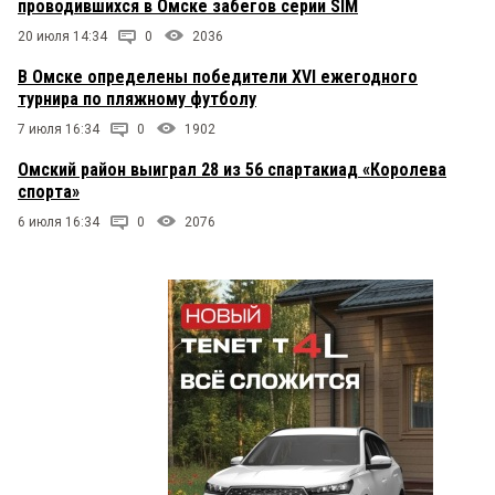
проводившихся в Омске забегов серии SIM
20 июля 14:34
0
2036
В Омске определены победители XVI ежегодного
турнира по пляжному футболу
7 июля 16:34
0
1902
Омский район выиграл 28 из 56 спартакиад «Королева
спорта»
6 июля 16:34
0
2076