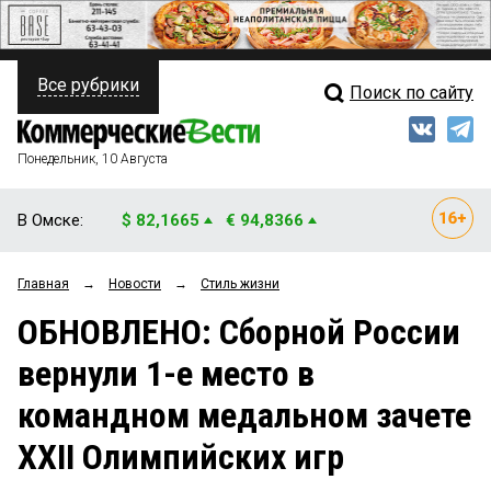
Все рубрики
Поиск по сайту
ПОЛИТИКА
Свежий выпуск
Медиа
ФИНАНСЫ
Понедельник, 10 Августа
Кто есть кто
НЕДВИЖИМОСТЬ
В Омске:
$ 82,1665
€ 94,8366
Интервью
БИЗНЕС
Главная
→
Новости
→
Стиль жизни
Мнения
ОБЩЕСТВО
ОБНОВЛЕНО: Сборной России
Рейтинги
ЗАКОН
вернули 1-е место в
Блоги
НОВОСТИ КОМПАНИЙ
командном медальном зачете
Архив
ПРОИСШЕСТВИЯ
ХХII Олимпийских игр
СТИЛЬ ЖИЗНИ