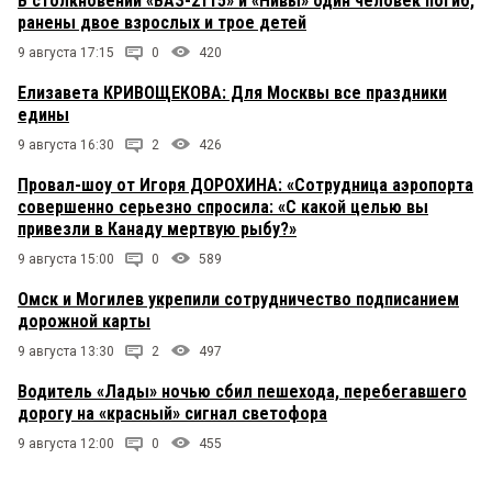
В столкновении «ВАЗ-2115» и «Нивы» один человек погиб,
ранены двое взрослых и трое детей
9 августа 17:15
0
420
Елизавета КРИВОЩЕКОВА: Для Москвы все праздники
едины
9 августа 16:30
2
426
Провал-шоу от Игоря ДОРОХИНА: «Сотрудница аэропорта
совершенно серьезно спросила: «С какой целью вы
привезли в Канаду мертвую рыбу?»
9 августа 15:00
0
589
Омск и Могилев укрепили сотрудничество подписанием
дорожной карты
9 августа 13:30
2
497
Водитель «Лады» ночью сбил пешехода, перебегавшего
дорогу на «красный» сигнал светофора
9 августа 12:00
0
455