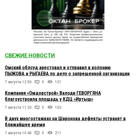
СВЕЖИЕ НОВОСТИ
Омский облсуд арестовал и отправил в колонию
ПЫЖОВА и РЫГАЕВА по делу о запрещенной организации
7 августа 12:00
0
121
Компания «Омдорстрой» Валоди ГЕВОРГЯНА
благоустроила площадь у КДЦ «Иртыш»
7 августа 11:20
0
153
В двух многоэтажках на Шаронова дефекты устранят в
ближайшее время
7 августа 10:40
0
211