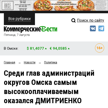
Все рубрики
Поиск по сайту
ПОЛИТИКА
Свежий выпуск
Медиа
ФИНАНСЫ
Пятница, 7 Августа
Кто есть кто
НЕДВИЖИМОСТЬ
В Омске:
$ 81,4077
€ 94,0585
Интервью
БИЗНЕС
Главная
→
Новости
→
Политика
Мнения
ОБЩЕСТВО
Среди глав администраций
Рейтинги
ЗАКОН
округов Омска самым
Блоги
НОВОСТИ КОМПАНИЙ
высокооплачиваемым
Архив
ПРОИСШЕСТВИЯ
оказался ДМИТРИЕНКО