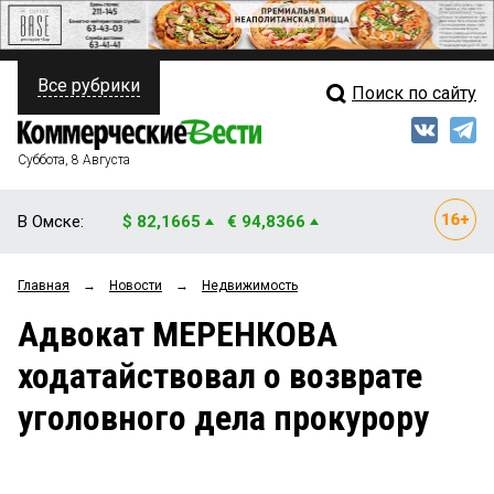
Все рубрики
Поиск по сайту
ПОЛИТИКА
Свежий выпуск
Медиа
ФИНАНСЫ
Суббота, 8 Августа
Кто есть кто
НЕДВИЖИМОСТЬ
В Омске:
$ 82,1665
€ 94,8366
Интервью
БИЗНЕС
Главная
→
Новости
→
Недвижимость
Мнения
ОБЩЕСТВО
Адвокат МЕРЕНКОВА
Рейтинги
ЗАКОН
ходатайствовал о возврате
Блоги
НОВОСТИ КОМПАНИЙ
уголовного дела прокурору
Архив
ПРОИСШЕСТВИЯ