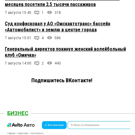
месяцев посетили 2,5 тысячи пассажиров
7 августа 15:45
1
318
Суд конфисковал у АО «Омскавтотранс» бассейн
«Автомобилист» и землю в центре города
7 августа 15:01
4
586
Генеральный директор покинул женский волейбольный
клуб «Омичка»
7 августа 14:00
2
443
Подпишитесь ВКонтакте!
БИЗНЕС