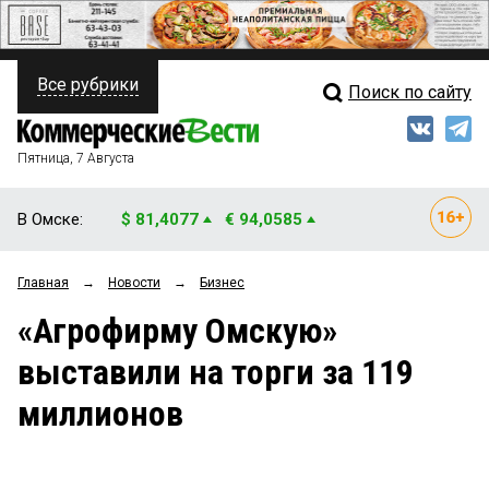
Все рубрики
Поиск по сайту
ПОЛИТИКА
Свежий выпуск
Медиа
ФИНАНСЫ
Пятница, 7 Августа
Кто есть кто
НЕДВИЖИМОСТЬ
В Омске:
$ 81,4077
€ 94,0585
Интервью
БИЗНЕС
Главная
→
Новости
→
Бизнес
Мнения
ОБЩЕСТВО
«Агрофирму Омскую»
Рейтинги
ЗАКОН
выставили на торги за 119
Блоги
НОВОСТИ КОМПАНИЙ
миллионов
Архив
ПРОИСШЕСТВИЯ