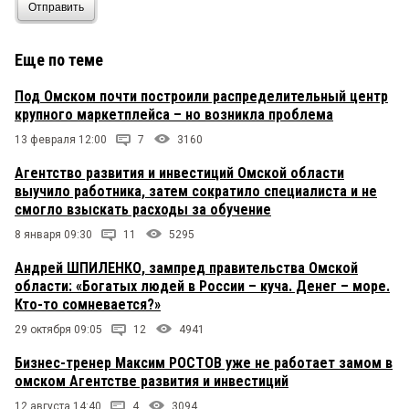
Отправить
Еще по теме
Под Омском почти построили распределительный центр
крупного маркетплейса – но возникла проблема
13 февраля 12:00
7
3160
Агентство развития и инвестиций Омской области
выучило работника, затем сократило специалиста и не
смогло взыскать расходы за обучение
8 января 09:30
11
5295
Андрей ШПИЛЕНКО, зампред правительства Омской
области: «Богатых людей в России – куча. Денег – море.
Кто-то сомневается?»
29 октября 09:05
12
4941
Бизнес-тренер Максим РОСТОВ уже не работает замом в
омском Агентстве развития и инвестиций
12 августа 14:40
4
3094