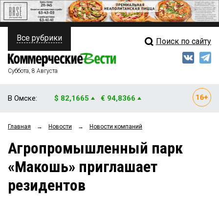
Все рубрики
Поиск по сайту
ПОЛИТИКА
Свежий выпуск
Медиа
ФИНАНСЫ
Суббота, 8 Августа
Кто есть кто
НЕДВИЖИМОСТЬ
В Омске:
$ 82,1665
€ 94,8366
Интервью
БИЗНЕС
Главная
→
Новости
→
Новости компаний
Мнения
ОБЩЕСТВО
Агропромышленный парк
Рейтинги
ЗАКОН
«Макошь» приглашает
Блоги
НОВОСТИ КОМПАНИЙ
резидентов
Архив
ПРОИСШЕСТВИЯ