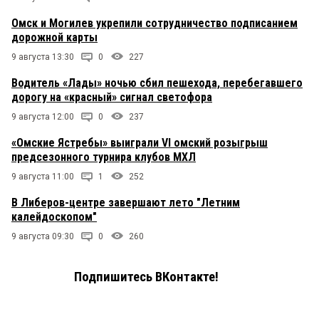
Омск и Могилев укрепили сотрудничество подписанием
дорожной карты
9 августа 13:30
0
227
Водитель «Лады» ночью сбил пешехода, перебегавшего
дорогу на «красный» сигнал светофора
9 августа 12:00
0
237
«Омские Ястребы» выиграли VI омский розыгрыш
предсезонного турнира клубов МХЛ
9 августа 11:00
1
252
В Либеров-центре завершают лето "Летним
калейдоскопом"
9 августа 09:30
0
260
Подпишитесь ВКонтакте!