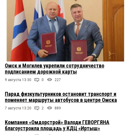
Омск и Могилев укрепили сотрудничество
подписанием дорожной карты
9 августа 13:30
0
227
Парад физкультурников остановит транспорт и
поменяет маршруты автобусов в центре Омска
7 августа 13:20
2
889
Компания «Омдорстрой» Валоди ГЕВОРГЯНА
благоустроила площадь у КДЦ «Иртыш»