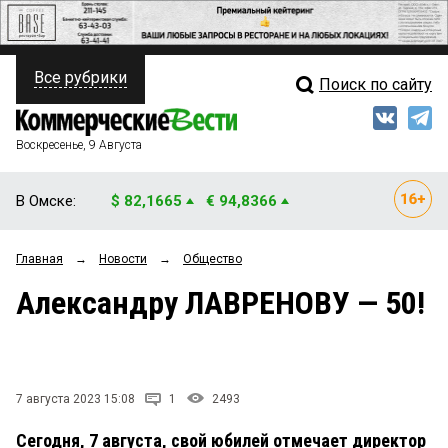
Все рубрики
Поиск по сайту
ПОЛИТИКА
Свежий выпуск
Медиа
ФИНАНСЫ
Воскресенье, 9 Августа
Кто есть кто
НЕДВИЖИМОСТЬ
В Омске:
$ 82,1665
€ 94,8366
Интервью
БИЗНЕС
Главная
→
Новости
→
Общество
Мнения
ОБЩЕСТВО
Александру ЛАВРЕНОВУ — 50!
Рейтинги
ЗАКОН
Блоги
НОВОСТИ КОМПАНИЙ
Архив
7 августа 2023 15:08
1
2493
ПРОИСШЕСТВИЯ
Сегодня, 7 августа, свой юбилей отмечает директор