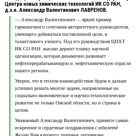
СТИЛЬ ЖИЗНИ
Центра новых химических технологий ИК СО РАН,
д.х.н. Александр Валентинович ЛАВРЕНОВ.
— Александр Валентинович — яркий пример
гармоничного сочетания авторитетного руководителя,
умеющего добиваться поставленной цели, и
талантливого ученого. Под его руководством ЦНХТ
ИК СО РАН высоко держит планку научной
организации, которая динамично развивает
нефтеперерабатывающую и нефтехимическую отрасли
нашего региона.
Уверен, что в тесном взаимодействии будем и дальше
успешно решать многие задачи, направленные на
социально-экономическое и научно-технологическое
развитие не только Омской области, но и страны в
целом.
Уважаемый Александр Валентинович, примите самые
искренние и сердечные поздравления с юбилеем!
Желаю Вам крепкого здоровья, оптимизма,