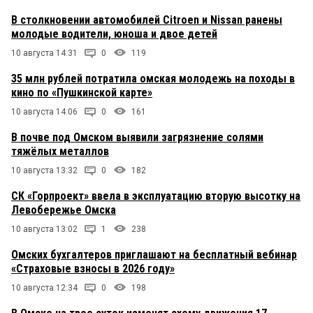
В столкновении автомобилей Citroen и Nissan ранены
молодые водители, юноша и двое детей
10 августа 14:31
0
119
35 млн рублей потратила омская молодежь на походы в
кино по «Пушкинской карте»
10 августа 14:06
0
161
В почве под Омском выявили загрязнение солями
тяжёлых металлов
10 августа 13:32
0
182
СК «Горпроект» ввела в эксплуатацию вторую высотку на
Левобережье Омска
10 августа 13:02
1
238
Омских бухгалтеров приглашают на бесплатный вебинар
«Страховые взносы в 2026 году»
10 августа 12:34
0
198