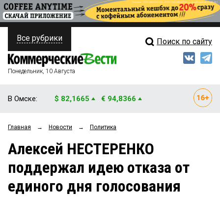
Все рубрики
Поиск по сайту
ПОЛИТИКА
Свежий выпуск
Медиа
ФИНАНСЫ
Понедельник, 10 Августа
Кто есть кто
НЕДВИЖИМОСТЬ
В Омске:
$ 82,1665
€ 94,8366
Интервью
БИЗНЕС
Главная
→
Новости
→
Политика
Мнения
ОБЩЕСТВО
Алексей НЕСТЕРЕНКО
Рейтинги
ЗАКОН
поддержал идею отказа от
Блоги
НОВОСТИ КОМПАНИЙ
единого дня голосования
Архив
ПРОИСШЕСТВИЯ