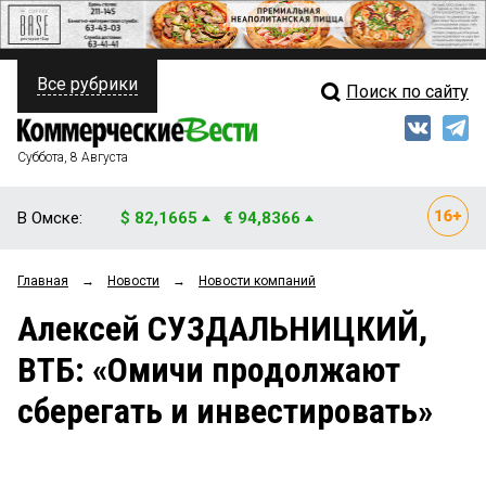
Все рубрики
Поиск по сайту
ПОЛИТИКА
Свежий выпуск
Медиа
ФИНАНСЫ
Суббота, 8 Августа
Кто есть кто
НЕДВИЖИМОСТЬ
В Омске:
$ 82,1665
€ 94,8366
Интервью
БИЗНЕС
Главная
→
Новости
→
Новости компаний
Мнения
ОБЩЕСТВО
Алексей СУЗДАЛЬНИЦКИЙ,
Рейтинги
ЗАКОН
ВТБ: «Омичи продолжают
Блоги
НОВОСТИ КОМПАНИЙ
сберегать и инвестировать»
Архив
ПРОИСШЕСТВИЯ