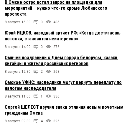
В Омске остро встал запрос на площадки для
мероприятий – нужно что-то кроме Любинского
проспекта
8 августа 15:30
0
405
Юрий ИЦКОВ, народный артист РФ: «Когда достигаешь
потолка, становится неинтересно»
8 августа 14:00
0
276
Омичей поздравили с Днем города белорусы, казахи,
китайцы и жители российских регионов
8 августа 12:30
2
268
Омское УФНС: наследники могут вернуть переплату по
налогам наследодателя
8 августа 11:00
1
386
Сергей ШЕЛЕСТ вручил знаки отличия новым почетным
гражданам Омска
8 августа 09:30
4
396