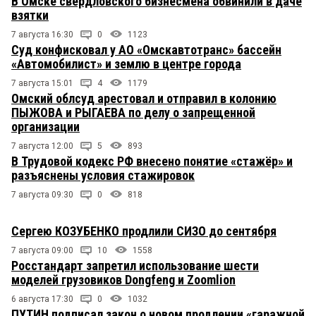
В Омске свердловского бизнесмена обвинили в даче
взятки
7 августа 16:30
0
1123
Суд конфисковал у АО «Омскавтотранс» бассейн
«Автомобилист» и землю в центре города
7 августа 15:01
4
1179
Омский облсуд арестовал и отправил в колонию
ПЫЖОВА и РЫГАЕВА по делу о запрещенной
организации
7 августа 12:00
5
893
В Трудовой кодекс РФ внесено понятие «стажёр» и
разъяснены условия стажировок
7 августа 09:30
0
818
Сергею КОЗУБЕНКО продлили СИЗО до сентября
7 августа 09:00
10
1558
Росстандарт запретил использование шести
моделей грузовиков Dongfeng и Zoomlion
6 августа 17:30
0
1032
ПУТИН подписал закон о новом продлении «гаражной