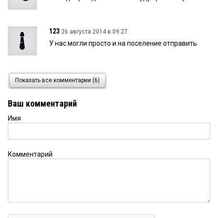
123
26 августа 2014 в 09:27:
У нас могли просто и на поселение отправить
1
25 августа 2014 в 19:47:
Показать все комментарии (6)
Людей уже не вернешь
Ваш комментарий
Имя
Гость
25 августа 2014 в 19:41:
4,5 года за шесть человек!!?!!
Комментарий
12йц
25 августа 2014 в 18:41:
наивные, время зря тратят, в Омске существует
система кураторства, т.к. Ярковому нужный
высокие показатели на очередном съезде судей
России