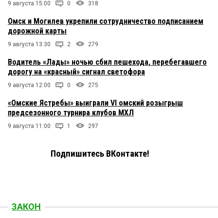
9 августа 15:00
0
318
Омск и Могилев укрепили сотрудничество подписанием
дорожной карты
9 августа 13:30
2
279
Водитель «Лады» ночью сбил пешехода, перебегавшего
дорогу на «красный» сигнал светофора
9 августа 12:00
0
275
«Омские Ястребы» выиграли VI омский розыгрыш
предсезонного турнира клубов МХЛ
9 августа 11:00
1
297
Подпишитесь ВКонтакте!
ЗАКОН