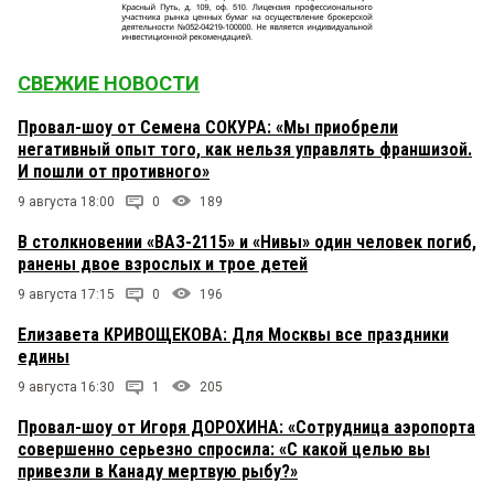
СВЕЖИЕ НОВОСТИ
Провал-шоу от Семена СОКУРА: «Мы приобрели
негативный опыт того, как нельзя управлять франшизой.
И пошли от противного»
9 августа 18:00
0
189
В столкновении «ВАЗ-2115» и «Нивы» один человек погиб,
ранены двое взрослых и трое детей
9 августа 17:15
0
196
Елизавета КРИВОЩЕКОВА: Для Москвы все праздники
едины
9 августа 16:30
1
205
Провал-шоу от Игоря ДОРОХИНА: «Сотрудница аэропорта
совершенно серьезно спросила: «С какой целью вы
привезли в Канаду мертвую рыбу?»