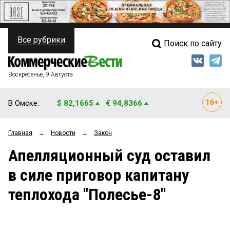
Все рубрики
Поиск по сайту
ПОЛИТИКА
Свежий выпуск
Медиа
ФИНАНСЫ
Воскресенье, 9 Августа
Кто есть кто
НЕДВИЖИМОСТЬ
В Омске:
$ 82,1665
€ 94,8366
Интервью
БИЗНЕС
Главная
→
Новости
→
Закон
Мнения
ОБЩЕСТВО
Апелляционный суд оставил
Рейтинги
ЗАКОН
в силе приговор капитану
Блоги
НОВОСТИ КОМПАНИЙ
теплохода "Полесье-8"
Архив
ПРОИСШЕСТВИЯ