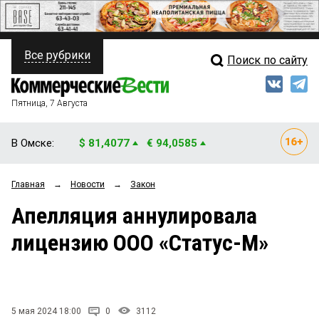
Все рубрики
Поиск по сайту
ПОЛИТИКА
Свежий выпуск
Медиа
ФИНАНСЫ
Пятница, 7 Августа
Кто есть кто
НЕДВИЖИМОСТЬ
В Омске:
$ 81,4077
€ 94,0585
Интервью
БИЗНЕС
Главная
→
Новости
→
Закон
Мнения
ОБЩЕСТВО
Апелляция аннулировала
Рейтинги
ЗАКОН
лицензию ООО «Статус-М»
Блоги
НОВОСТИ КОМПАНИЙ
Архив
ПРОИСШЕСТВИЯ
5 мая 2024 18:00
0
3112