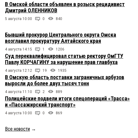
В Омской области объявлен в розыск рецидивист
Дмитрий ОЛЕННИКОВ
5 августа 10:00
0
840
Бывший прокурор Центрального округа Омска
возглавил прокуратуру Алтайского края
4 августа 14:15
1
1206
Суд переквалифицировал статью ректору ОмГТУ
Павлу КОРЧАГИНУ за нарушение прав главбуха
4 августа 12:12
19
1935
В Омскую область поставки заграничных арбузов
выросли до более двух тысяч тонн
4 августа 11:10
2
889
Полицейские подвели итоги спецопераций «Трасса»
и «Пассажирский транспорт»
4 августа 10:00
0
869
Все новости
→