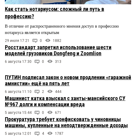
Как стать нотариусом: сложный ли путь в
профессию?
В отличие от распространенного мнения доступ в профессию
нотариуса является открытым
29 июля 17:21
0
1882
Росстандарт запретил использование шести
моделей грузовиков Dongfeng и Zoomlion
6 августа 17:30
0
313
ПУТИН подписал закон о новом продлении «гаражной
амнистии» ещё на пять лет
6 августа 11:10
2
444
Машинист катка взыскал с ханты-мансийского СУ
№967 долги и компенсации вреда
5 августа 15:44
0
671
Прокуратура требует конфисковать у чиновницы
машины, купленные на неподтвержденные доходы
5 августа 12:01
4
1787