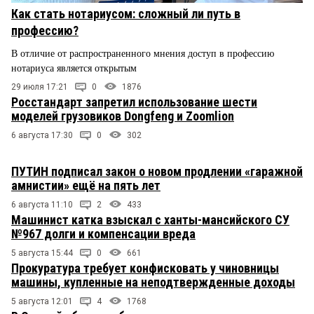
Как стать нотариусом: сложный ли путь в
профессию?
В отличие от распространенного мнения доступ в профессию
нотариуса является открытым
29 июля 17:21
0
1876
Росстандарт запретил использование шести
моделей грузовиков Dongfeng и Zoomlion
6 августа 17:30
0
302
ПУТИН подписал закон о новом продлении «гаражной
амнистии» ещё на пять лет
6 августа 11:10
2
433
Машинист катка взыскал с ханты-мансийского СУ
№967 долги и компенсации вреда
5 августа 15:44
0
661
Прокуратура требует конфисковать у чиновницы
машины, купленные на неподтвержденные доходы
5 августа 12:01
4
1768