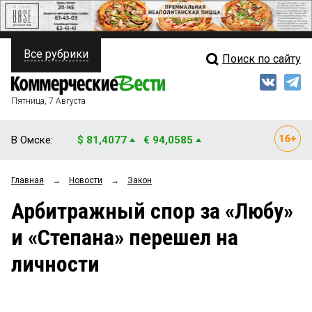
Все рубрики
Поиск по сайту
ПОЛИТИКА
Свежий выпуск
Медиа
ФИНАНСЫ
Пятница, 7 Августа
Кто есть кто
НЕДВИЖИМОСТЬ
В Омске:
$ 81,4077
€ 94,0585
Интервью
БИЗНЕС
Главная
→
Новости
→
Закон
Мнения
ОБЩЕСТВО
Арбитражный спор за «Любу»
Рейтинги
ЗАКОН
и «Степана» перешел на
Блоги
НОВОСТИ КОМПАНИЙ
личности
Архив
ПРОИСШЕСТВИЯ