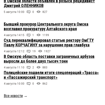
В Омской области объявлен в розыск рецидивист
Дмитрий ОЛЕННИКОВ
5 августа 10:00
0
827
Бывший прокурор Центрального округа Омска
возглавил прокуратуру Алтайского края
4 августа 14:15
1
1199
Суд переквалифицировал статью ректору ОмГТУ
Павлу КОРЧАГИНУ за нарушение прав главбуха
4 августа 12:12
19
1927
В Омскую область поставки заграничных арбузов
выросли до более двух тысяч тонн
4 августа 11:10
2
883
Полицейские подвели итоги спецопераций «Трасса»
и «Пассажирский транспорт»
4 августа 10:00
0
862
Все новости
→