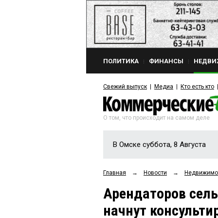
ПОЛИТИКА
ФИНАНСЫ
НЕДВИ
Свежий выпуск
Медиа
Кто есть кто
О том, что происходит на самом деле
В Омске суббота, 8 Августа
Главная
→
Новости
→
Недвижимо
Арендаторов сель
начнут консульти