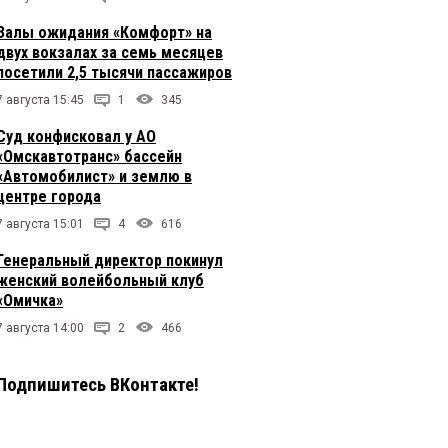
Залы ожидания «Комфорт» на
двух вокзалах за семь месяцев
посетили 2,5 тысячи пассажиров
7 августа 15:45
1
345
Суд конфисковал у АО
«Омскавтотранс» бассейн
«Автомобилист» и землю в
центре города
7 августа 15:01
4
616
Генеральный директор покинул
женский волейбольный клуб
«Омичка»
7 августа 14:00
2
466
Подпишитесь ВКонтакте!