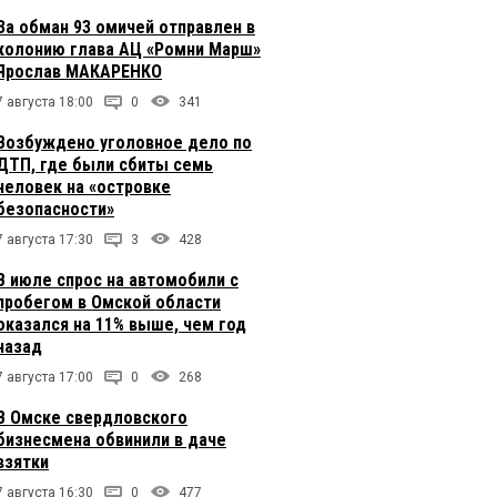
За обман 93 омичей отправлен в
колонию глава АЦ «Ромни Марш»
Ярослав МАКАРЕНКО
7 августа 18:00
0
341
Возбуждено уголовное дело по
ДТП, где были сбиты семь
человек на «островке
безопасности»
7 августа 17:30
3
428
В июле спрос на автомобили с
пробегом в Омской области
оказался на 11% выше, чем год
назад
7 августа 17:00
0
268
В Омске свердловского
бизнесмена обвинили в даче
взятки
7 августа 16:30
0
477