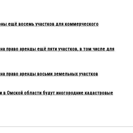
оны ещё восемь участков для коммерческого
а право аренды ещё пяти участков, в том числе для
на право аренды восьми земельных участков
 в Омской области будут иногородние кадастровые