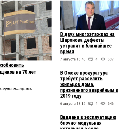
В двух многоэтажках на
Шаронова дефекты
устранят в ближайшее
время
7 августа 10:40
4
537
озобновить
щиков на 70 лет
В Омске прокуратура
требует расселить
жильцов дома,
вторная экспертиза.
признанного аварийным в
2019 году
6 августа 13:15
4
646
Введена в эксплуатацию
блочно-модульная
котельная в селе