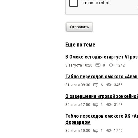
Отправить
Еще по теме
В Омске сегодня стартует VI р
3 августа 10:20
0
1242
Табло переходов омского «Аван
31 июля 09:30
6
3456
О завершении игровой хоккейно
30 июля 17:50
1
3148
Табло переходов омского ХК «А
форвардом
30 июля 10:30
1
1746