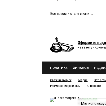
Все новости стиля жизни
→
Оформите подп
на газету «Комме
ПОЛИТИКА
ФИНАНСЫ
НЕДВИ
Свежий выпуск
Медиа
Кто есть
Размещение рекламы
О проекте
kv
news.ru
Мы используе
©
2001—2026
ООО И