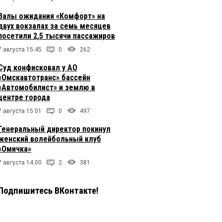
Залы ожидания «Комфорт» на
двух вокзалах за семь месяцев
посетили 2,5 тысячи пассажиров
7 августа 15:45
0
262
Суд конфисковал у АО
«Омскавтотранс» бассейн
«Автомобилист» и землю в
центре города
7 августа 15:01
0
497
Генеральный директор покинул
женский волейбольный клуб
«Омичка»
7 августа 14:00
2
381
Подпишитесь ВКонтакте!