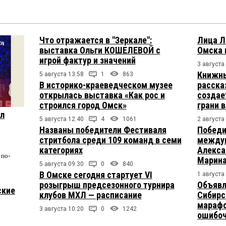
Что отражается в "Зеркале":
Лица Л
выставка Ольги КОШЕЛЕВОЙ с
Омска 
игрой фактур и значений
3 августа
Книжны
5 августа 13:58
1
863
В историко-краеведческом музее
расска
открылась выставка «Как рос и
создае
строился город Омск»
грани 
ул
5 августа 12:40
4
1061
2 августа
Названы победители Фестиваля
Победи
стритбола среди 109 команд в семи
междун
категориях
Алекса
по-
Марина
5 августа 09:30
0
840
В Омске сегодня стартует VI
1 августа
розыгрыш предсезонного турнира
Объявл
ские
клубов МХЛ — расписание
Сибирс
марафо
3 августа 10:20
0
1242
ошибо