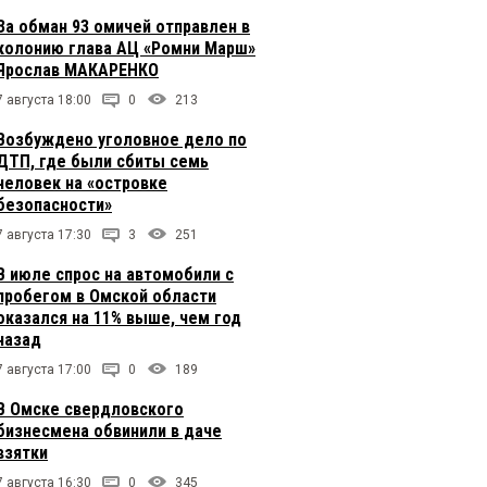
За обман 93 омичей отправлен в
колонию глава АЦ «Ромни Марш»
Ярослав МАКАРЕНКО
7 августа 18:00
0
213
Возбуждено уголовное дело по
ДТП, где были сбиты семь
человек на «островке
безопасности»
7 августа 17:30
3
251
В июле спрос на автомобили с
пробегом в Омской области
оказался на 11% выше, чем год
назад
7 августа 17:00
0
189
В Омске свердловского
бизнесмена обвинили в даче
взятки
7 августа 16:30
0
345