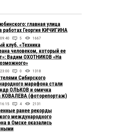
юбинского: главная улица
в работах Георгия КИЧИГИНА
 09:40
5
1667
й клуб. «Техника
зана человеком, который ее
т»: Вадим ОХОТНИКОВ «На
возможного»
 23:00
0
1318
телями Сибирского
ародного марафона стали
ндр ОЛЬКОВ и омичка
 КОВАЛЕВА (фоторепортаж)
 16:15
4
2131
енные ранее рекорды
кого международного
на в Омске оказались
чными