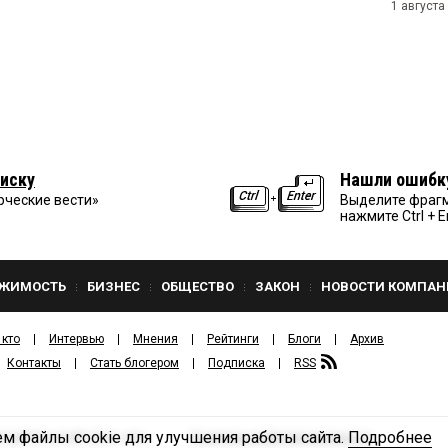
1 августа
иску
Нашли ошибк
рческие вести»
Выделите фрагм
нажмите Ctrl + E
ЖИМОСТЬ
БИЗНЕС
ОБЩЕСТВО
ЗАКОН
НОВОСТИ КОМПАН
 кто
Интервью
Мнения
Рейтинги
Блоги
Архив
Контакты
Стать блогером
Подписка
RSS
м файлы cookie для улучшения работы сайта.
Подробнее
Политика конфиденциальности
ЗДАТЕЛЬСКИЙ ДОМ «КВ».