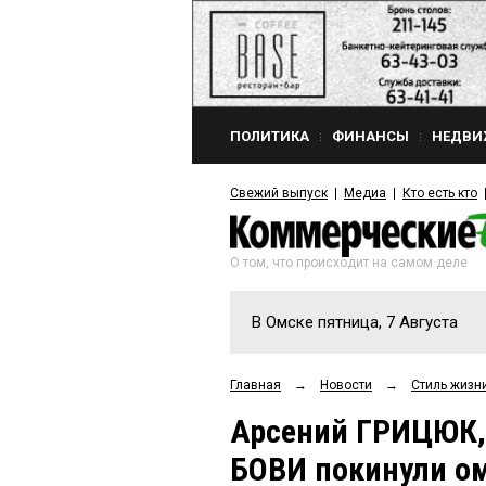
ПОЛИТИКА
ФИНАНСЫ
НЕДВИ
Свежий выпуск
Медиа
Кто есть кто
О том, что происходит на самом деле
В Омске пятница, 7 Августа
Главная
→
Новости
→
Стиль жизн
Арсений ГРИЦЮК,
БОВИ покинули о