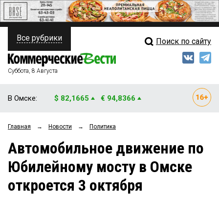
Все рубрики
Поиск по сайту
ПОЛИТИКА
Свежий выпуск
Медиа
ФИНАНСЫ
Суббота, 8 Августа
Кто есть кто
НЕДВИЖИМОСТЬ
В Омске:
$ 82,1665
€ 94,8366
Интервью
БИЗНЕС
Главная
→
Новости
→
Политика
Мнения
ОБЩЕСТВО
Автомобильное движение по
Рейтинги
ЗАКОН
Юбилейному мосту в Омске
Блоги
НОВОСТИ КОМПАНИЙ
откроется 3 октября
Архив
ПРОИСШЕСТВИЯ