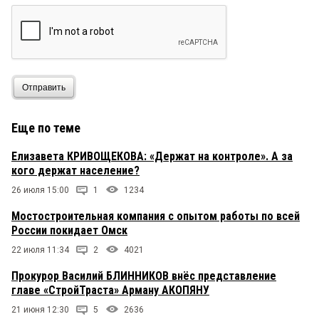
Отправить
Еще по теме
Елизавета КРИВОЩЕКОВА: «Держат на контроле». А за
кого держат население?
26 июля 15:00
1
1234
Мостостроительная компания с опытом работы по всей
России покидает Омск
22 июля 11:34
2
4021
Прокурор Василий БЛИННИКОВ внёс представление
главе «СтройТраста» Арману АКОПЯНУ
21 июня 12:30
5
2636