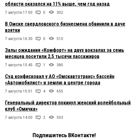
области оказался на 11% выше, чем год назад
7 августа 17:00
0
302
В Омске свердловского бизнесмена обвинили в даче
взятки
7 августа 16:30
0
510
Залы ожидания «Комфорт» на двух вокзалах за семь
месяцев посетили 2,5 тысячи пассажиров
7 августа 15:45
1
380
Суд конфисковал у АО «Омскавтотранс» бассейн
«Автомобилист» и землю в центре города
7 августа 15:01
4
655
Генеральный директор покинул женский волейбольный
клуб «Омичка»
7 августа 14:00
2
503
Подпишитесь ВКонтакте!