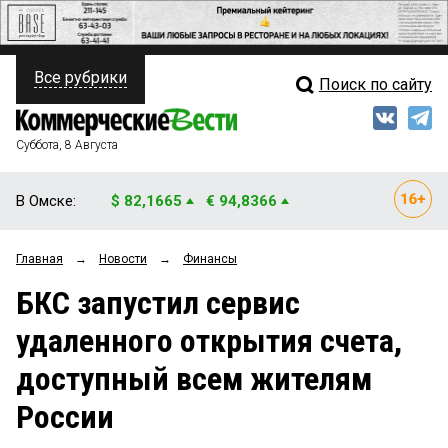
Все рубрики
Поиск по сайту
ПОЛИТИКА
Свежий выпуск
Медиа
ФИНАНСЫ
Суббота, 8 Августа
Кто есть кто
НЕДВИЖИМОСТЬ
В Омске:
$ 82,1665
€ 94,8366
Интервью
БИЗНЕС
Главная
→
Новости
→
Финансы
Мнения
ОБЩЕСТВО
БКС запустил сервис
Рейтинги
ЗАКОН
удаленного открытия счета,
Блоги
НОВОСТИ КОМПАНИЙ
доступный всем жителям
Архив
ПРОИСШЕСТВИЯ
России