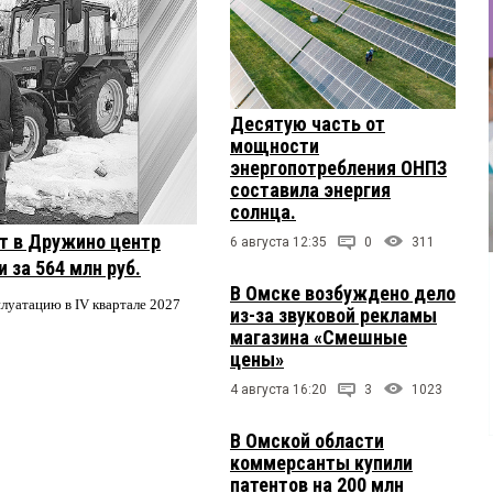
Десятую часть от
мощности
энергопотребления ОНПЗ
составила энергия
солнца.
т в Дружино центр
6 августа 12:35
0
311
 за 564 млн руб.
В Омске возбуждено дело
плуатацию в IV квартале 2027
из-за звуковой рекламы
магазина «Смешные
цены»
4 августа 16:20
3
1023
В Омской области
коммерсанты купили
патентов на 200 млн