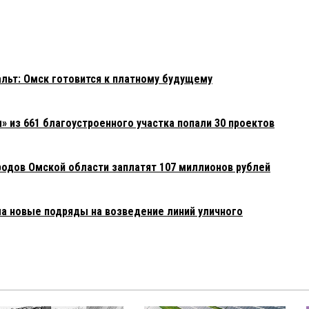
фальт: Омск готовится к платному будущему
» из 661 благоустроенного участка попали 30 проектов
родов Омской области заплатят 107 миллионов рублей
 новые подряды на возведение линий уличного