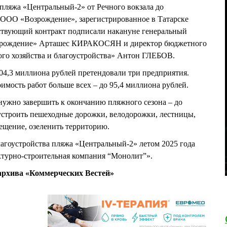
пляжа «Центральный-2» от Речного вокзала до
 ООО «Возрождение», зарегистрированное в Татарске
ствующий контракт подписали накануне генеральный
озрождение» Арташес КИРАКОСЯН и директор бюджетного
го хозяйства и благоустройства» Антон ГЛЕБОВ.
104,3 миллиона рублей претендовали три предприятия.
имость работ больше всех – до 95,4 миллиона рублей.
нужно завершить к окончанию пляжного сезона – до
устроить пешеходные дорожки, велодорожки, лестницы,
ещение, озеленить территорию.
агоустройства пляжа «Центральный-2» летом 2025 года
турно-строительная компания “Монолит”».
рхива «Коммерческих Вестей»