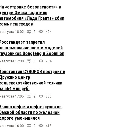
На «островке безопасности» в
центре Омска водитель
автомобиля «Лада Гранта» сбил
семь пешеходов
6 августа 18:02
2
494
Росстандарт запретил
использование шести моделей
грузовиков Dongfeng и Zoomlion
6 августа 17:30
0
254
Константин СУВОРОВ построит в
Дружино центр
сельскохозяйственной техники
за 564 млн руб.
6 августа 17:05
2
330
Вывоз нефти и нефтегрузов из
Омской области по железной
дороге уменьшился
6 августа 16:00
0
418