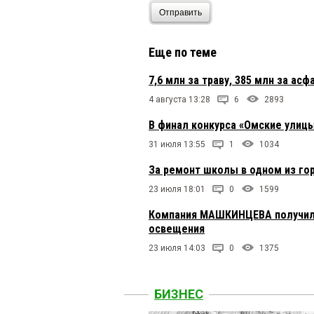
Отправить
Еще по теме
7,6 млн за траву, 385 млн за ас
4 августа 13:28
6
2893
В финал конкурса «Омские улицы
31 июля 13:55
1
1034
За ремонт школы в одном из го
23 июля 18:01
0
1599
Компания МАШКИНЦЕВА получила
освещения
23 июля 14:03
0
1375
БИЗНЕС