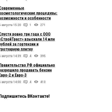
Современные
косметологические процедуры:
возможности и особенности
6 августа 15:20
1
271
Спустя ровно три года с ООО
«СтройТраст» взыскали 14 млн
рублей за гортензии и
тротуарную плитку
6 августа 14:39
4
395
Правительство РФ официально
разрешило продавать бензин
Евро-2 и Евро-3
6 августа 14:00
4
413
Подпишитесь ВКонтакте!