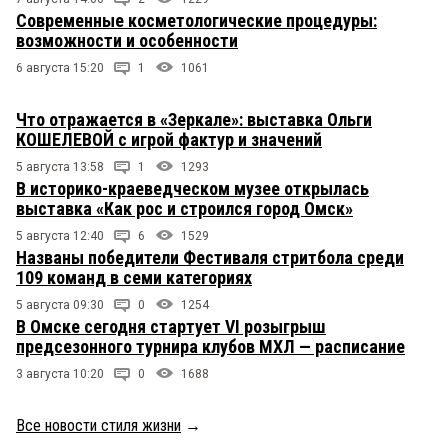
Современные косметологические процедуры:
возможности и особенности
6 августа 15:20
1
1061
Что отражается в «Зеркале»: выставка Ольги
КОШЕЛЕВОЙ с игрой фактур и значений
5 августа 13:58
1
1293
В историко-краеведческом музее открылась
выставка «Как рос и строился город Омск»
5 августа 12:40
6
1529
Названы победители Фестиваля стритбола среди
109 команд в семи категориях
5 августа 09:30
0
1254
В Омске сегодня стартует VI розыгрыш
предсезонного турнира клубов МХЛ — расписание
3 августа 10:20
0
1688
Все новости стиля жизни
→