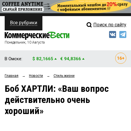
Все рубрики
Поиск по сайту
ПОЛИТИКА
Свежий выпуск
Медиа
ФИНАНСЫ
Понедельник, 10 Августа
Кто есть кто
НЕДВИЖИМОСТЬ
В Омске:
$ 82,1665
€ 94,8366
Интервью
БИЗНЕС
Главная
→
Новости
→
Стиль жизни
Мнения
ОБЩЕСТВО
Боб ХАРТЛИ: «Ваш вопрос
Рейтинги
ЗАКОН
действительно очень
Блоги
НОВОСТИ КОМПАНИЙ
хороший»
Архив
ПРОИСШЕСТВИЯ
СТИЛЬ ЖИЗНИ