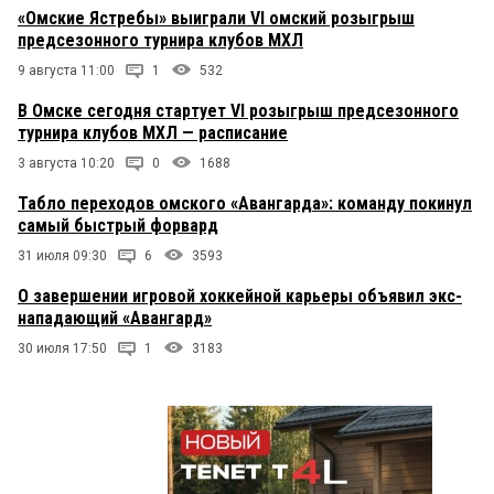
«Омские Ястребы» выиграли VI омский розыгрыш
предсезонного турнира клубов МХЛ
9 августа 11:00
1
532
В Омске сегодня стартует VI розыгрыш предсезонного
турнира клубов МХЛ — расписание
3 августа 10:20
0
1688
Табло переходов омского «Авангарда»: команду покинул
самый быстрый форвард
31 июля 09:30
6
3593
О завершении игровой хоккейной карьеры объявил экс-
нападающий «Авангард»
30 июля 17:50
1
3183