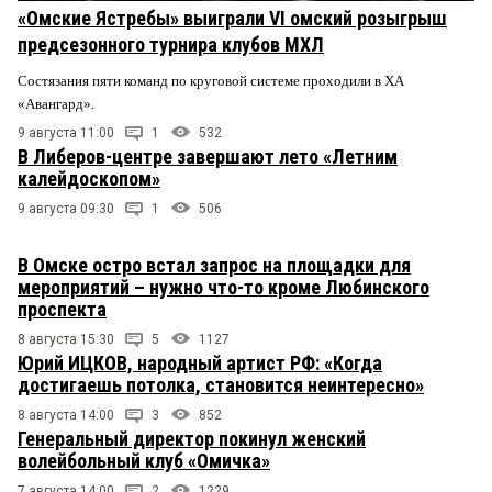
«Омские Ястребы» выиграли VI омский розыгрыш
предсезонного турнира клубов МХЛ
Состязания пяти команд по круговой системе проходили в ХА
«Авангард».
9 августа 11:00
1
532
В Либеров-центре завершают лето «Летним
калейдоскопом»
9 августа 09:30
1
506
В Омске остро встал запрос на площадки для
мероприятий – нужно что-то кроме Любинского
проспекта
8 августа 15:30
5
1127
Юрий ИЦКОВ, народный артист РФ: «Когда
достигаешь потолка, становится неинтересно»
8 августа 14:00
3
852
Генеральный директор покинул женский
волейбольный клуб «Омичка»
7 августа 14:00
2
1229