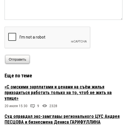
брусника пачками сдает — и тишина. А все
потому, что если бы у наших строителей было
единство — не было бы брусники! И это было бы
правильно, но...
Алексей
6 ноября 2025 в 10:24:
Вчера вечером ехал через Привокзальный
посёлок, дым от ТЭЦ такой, что казалось небо
светлым. Хапанут новые жильцы гари. Ещё и от
частного сектора дымок заносит.
Отправить
Александра
6 ноября 2025 в 10:08:
Теперь всем учащимся и работающим за
Еще по теме
пределами привокзалки нужно будет в 5 утра
выходить из дома
«С омскими зарплатами и ценами на съём жилья
приходиться работать только на то, чтоб не жить на
улице»
20 июля 15:30
9
2328
Суд оправдал экс-замглавы регионального ЦУС Андрея
ПЕСЦОВА и бизнесмена Дениса ГАРИФУЛЛИНА