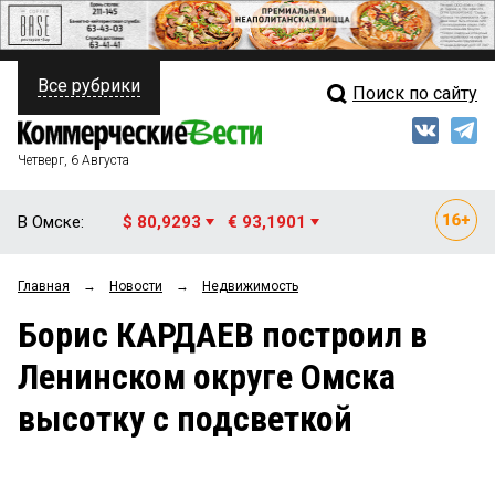
Все рубрики
Поиск по сайту
ПОЛИТИКА
Свежий выпуск
Медиа
ФИНАНСЫ
Четверг, 6 Августа
Кто есть кто
НЕДВИЖИМОСТЬ
В Омске:
$ 80,9293
€ 93,1901
Интервью
БИЗНЕС
Главная
→
Новости
→
Недвижимость
Мнения
ОБЩЕСТВО
Борис КАРДАЕВ построил в
Рейтинги
ЗАКОН
Ленинском округе Омска
Блоги
НОВОСТИ КОМПАНИЙ
высотку с подсветкой
Архив
ПРОИСШЕСТВИЯ