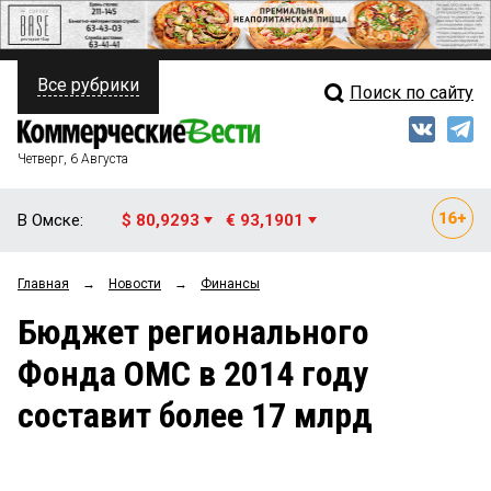
Все рубрики
Поиск по сайту
ПОЛИТИКА
Свежий выпуск
Медиа
ФИНАНСЫ
Четверг, 6 Августа
Кто есть кто
НЕДВИЖИМОСТЬ
В Омске:
$ 80,9293
€ 93,1901
Интервью
БИЗНЕС
Главная
→
Новости
→
Финансы
Мнения
ОБЩЕСТВО
Бюджет регионального
Рейтинги
ЗАКОН
Фонда ОМС в 2014 году
Блоги
НОВОСТИ КОМПАНИЙ
составит более 17 млрд
Архив
ПРОИСШЕСТВИЯ