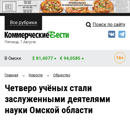
Все рубрики
Поиск по сайту
ПОЛИТИКА
Свежий выпуск
Медиа
ФИНАНСЫ
Пятница, 7 Августа
Кто есть кто
НЕДВИЖИМОСТЬ
В Омске:
$ 81,4077
€ 94,0585
Интервью
БИЗНЕС
Главная
→
Новости
→
Общество
Мнения
ОБЩЕСТВО
Четверо учёных стали
Рейтинги
ЗАКОН
заслуженными деятелями
Блоги
НОВОСТИ КОМПАНИЙ
науки Омской области
Архив
ПРОИСШЕСТВИЯ