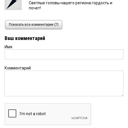
Светлые головы нашего региона гордость и
почет!
Оля
10 февраля 2025 в 18:01:
Показать все комментарии (7)
Ливзан одна из лучших гастроэнтерологов
Омска! А их у нас единицы! Абсолютно
Ваш комментарий
заслуженно, поздравляю от души!!!
Имя
гость
10 февраля 2025 в 17:27:
в комментариях как обычно!... да порадуйтесь вы
просто за людей!
Комментарий
Горожанин
10 февраля 2025 в 13:03:
Ливзан все пиарится. Медакадемия
разваливается,выпусники бегут из города,на
кафедрах застой. Зато еще одна бумажка на
стенку.
Антон
10 февраля 2025 в 11:41:
Если это самые крупные учёные, которые из