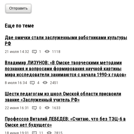
своего офисного кабинета не вылезают, то
понятно почему у нас пшеница продается по
Отправить
дешёвке за бугор, а медики алфавита толком не
знают и пишут на мертвой латыне, никто же
проверит.
Еще по теме
Две омички стали заслуженными работниками культуры
РФ
21 июля 14:32
1
1118
Владимир ЛИЗУНОВ: «В Омске творческими методами
познания и вопросами формирования научной картины
мира исследователи занимаются с начала 1990-х годов»
8 июля 16:34
4
2451
Шести педагогам из школ Омской области присвоили
звание «Заслуженный учитель РФ»
22 июня 16:31
0
1633
Профессор Виталий ЛЕБЕДЕВ: «Считаю, что без ТЭЦ-6 в
Омске нет будущего»
18 июня 19:01
11
2815