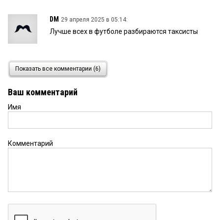
DM
29 апреля 2025 в 05:14:
Лучше всех в футболе разбираются таксисты
Федя
28 апреля 2025 в 22:56:
Показать все комментарии (6)
Профанаторы на марше!
Ваш комментарий
Имя
Ирина
28 апреля 2025 в 22:39:
А нечего сидеть на месте и ждать, когда придут с
предложением сотрудничества к нам, нужно
действовать. Все правильно
Комментарий
Красный путь 109
28 апреля 2025 в 21:29:
Если бы за свой счёт никто бы не поехал. Любят
на халяву! От нашего толку ваще нет.