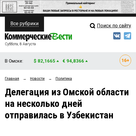
Все рубрики
Поиск по сайту
ПОЛИТИКА
Свежий выпуск
Медиа
ФИНАНСЫ
Суббота, 8 Августа
Кто есть кто
НЕДВИЖИМОСТЬ
В Омске:
$ 82,1665
€ 94,8366
Интервью
БИЗНЕС
Главная
→
Новости
→
Политика
Мнения
ОБЩЕСТВО
Делегация из Омской области
Рейтинги
ЗАКОН
на несколько дней
Блоги
НОВОСТИ КОМПАНИЙ
отправилась в Узбекистан
Архив
ПРОИСШЕСТВИЯ