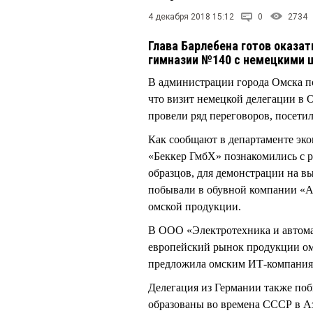
4 декабря 2018 15:12
0
2734
Глава Барлебена готов оказа
гимназии №140 с немецкими 
В администрации города Омска по
что визит немецкой делегации в О
провели ряд переговоров, посети
Как сообщают в департаменте эк
«Беккер ГмбХ» познакомились с р
образцов, для демонстрации на в
побывали в обувной компании «А
омской продукции.
В ООО «Электротехника и автома
европейский рынок продукции ом
предложила омским ИТ-компаниям
Делегация из Германии также поб
образованы во времена СССР в А