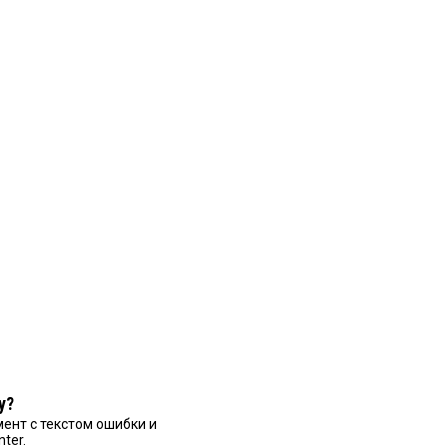
у?
ент с текстом ошибки и
nter.