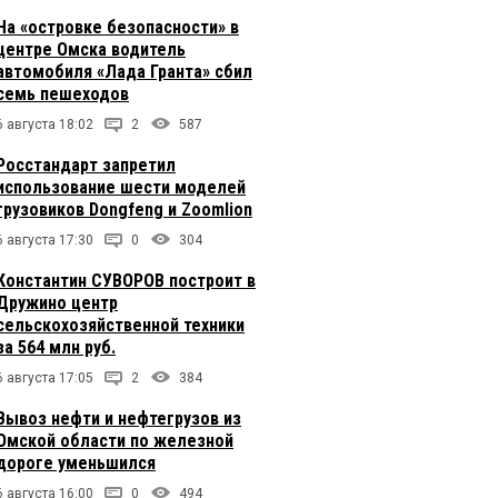
На «островке безопасности» в
центре Омска водитель
автомобиля «Лада Гранта» сбил
семь пешеходов
6 августа 18:02
2
587
Росстандарт запретил
использование шести моделей
грузовиков Dongfeng и Zoomlion
6 августа 17:30
0
304
Константин СУВОРОВ построит в
Дружино центр
сельскохозяйственной техники
за 564 млн руб.
6 августа 17:05
2
384
Вывоз нефти и нефтегрузов из
Омской области по железной
дороге уменьшился
6 августа 16:00
0
494