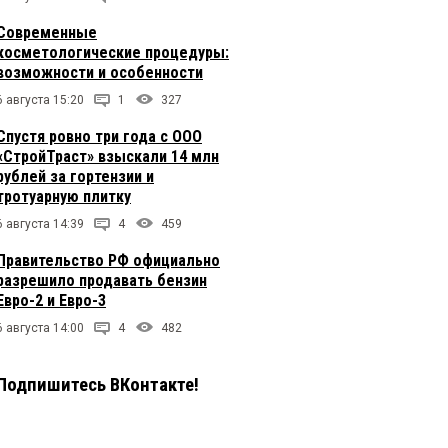
Современные
косметологические процедуры:
возможности и особенности
6 августа 15:20
1
327
Спустя ровно три года с ООО
«СтройТраст» взыскали 14 млн
рублей за гортензии и
тротуарную плитку
6 августа 14:39
4
459
Правительство РФ официально
разрешило продавать бензин
Евро-2 и Евро-3
6 августа 14:00
4
482
Подпишитесь ВКонтакте!