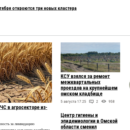
тября откроются три новых кластера
КСУ взялся за ремонт
межквартальных
проездов на крупнейшем
омском кладбище
5 августа 17:25
2
958
ЧС в агросекторе из-
Центр гигиены и
эпидемиологии в Омской
нность за ликвидацию
области сменил
 министра сельского хозяйства.