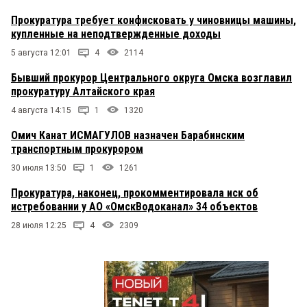
Прокуратура требует конфисковать у чиновницы машины,
купленные на неподтвержденные доходы
5 августа 12:01
4
2114
Бывший прокурор Центрального округа Омска возглавил
прокуратуру Алтайского края
4 августа 14:15
1
1320
Омич Канат ИСМАГУЛОВ назначен Барабинским
транспортным прокурором
30 июля 13:50
1
1261
Прокуратура, наконец, прокомментировала иск об
истребовании у АО «ОмскВодоканал» 34 объектов
28 июля 12:25
4
2309