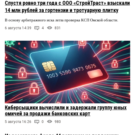
Спустя ровно три года с ООО «СтройТраст» взыскали
14 млн рублей за гортензии и тротуарную плитку
В основу арбитражного иска легла проверка КСП Омской области.
6 августа 14:39
4
831
Киберсыщики вычислили и задержали группу юных
омичей за продажи банковских карт
5 августа 16:26
0
980