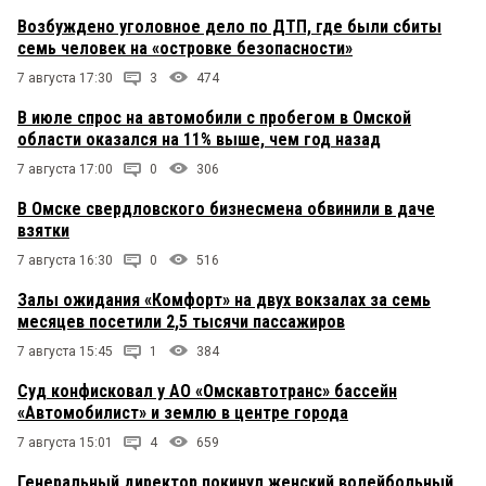
Возбуждено уголовное дело по ДТП, где были сбиты
семь человек на «островке безопасности»
7 августа 17:30
3
474
В июле спрос на автомобили с пробегом в Омской
области оказался на 11% выше, чем год назад
7 августа 17:00
0
306
В Омске свердловского бизнесмена обвинили в даче
взятки
7 августа 16:30
0
516
Залы ожидания «Комфорт» на двух вокзалах за семь
месяцев посетили 2,5 тысячи пассажиров
7 августа 15:45
1
384
Суд конфисковал у АО «Омскавтотранс» бассейн
«Автомобилист» и землю в центре города
7 августа 15:01
4
659
Генеральный директор покинул женский волейбольный