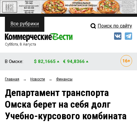
Все рубрики
Поиск по сайту
ПОЛИТИКА
Свежий выпуск
Медиа
ФИНАНСЫ
Суббота, 8 Августа
Кто есть кто
НЕДВИЖИМОСТЬ
В Омске:
$ 82,1665
€ 94,8366
Интервью
БИЗНЕС
Главная
→
Новости
→
Финансы
Мнения
ОБЩЕСТВО
Департамент транспорта
Рейтинги
ЗАКОН
Омска берет на себя долг
Блоги
НОВОСТИ КОМПАНИЙ
Учебно-курсового комбината
Архив
ПРОИСШЕСТВИЯ