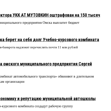
ректора УКК АТ МУТОВКИН оштрафован на 150 тысяч
униципального предприятия Омска выплатит бюджет
а берет на себя долг Учебно-курсового комбината
я-банкрота надлежит перечислить почти 11 млн рублей
а омского муниципального предприятия Сергей
омбинат автомобильного транспорта» обвиняют в длительном
кам организации
кономику и репутацию муниципальной автошколы
-курсового комбината создадут рабочую группу