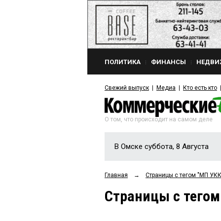
ПОЛИТИКА
ФИНАНСЫ
НЕДВИ
Свежий выпуск
Медиа
Кто есть кто
О том, что происходит на самом деле
В Омске суббота, 8 Августа
Главная
→
Страницы c тегом "МП УКК
Страницы c тегом