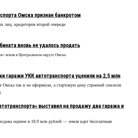
спорта Омска признан банкротом
ых лиц, кредиторов второй очереди
бината вновь не удалось продать
я» земля в Центральном округе Омска
ки гаражи УКК автотранспорта уценили на 2,5 млн
 Омска так и не оформили, а стартовую цену строений снизили
8
втотранспорта» выставил на продажу два гаража и
здова оценен в 18,9 млн рублей — земля идет бесплатным