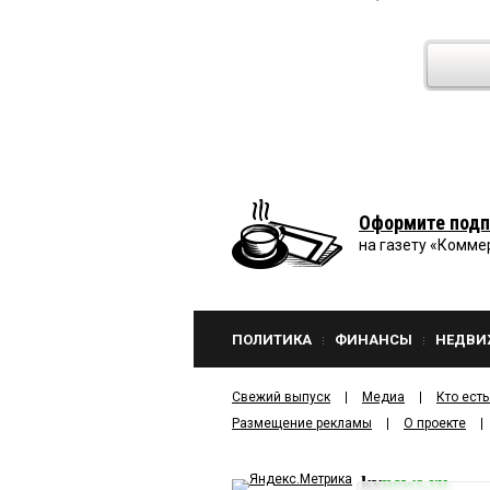
Оформите подп
на газету «Комме
ПОЛИТИКА
ФИНАНСЫ
НЕДВИ
Свежий выпуск
Медиа
Кто есть
Размещение рекламы
О проекте
kv
news.ru