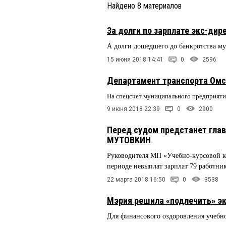
Найдено
8
материалов
За долги по зарплате экс-ди
А долги дошедшего до банкротства м
15 июня 2018 14:41
0
2596
Департамент транспорта Омск
На спецсчет муниципального предприяти
9 июня 2018 22:39
0
2900
Перед судом предстанет глав
МУТОВКИН
Руководителя МП «Учебно-курсовой к
периоде невыплат зарплат 79 работни
22 марта 2018 16:50
0
3538
Мэрия решила «подлечить» э
Для финансового оздоровления учебно