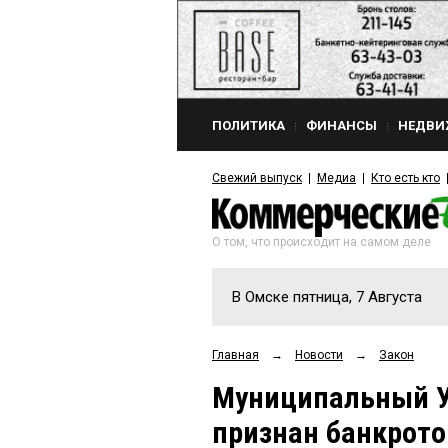
ПОЛИТИКА
ФИНАНСЫ
НЕДВИ
Свежий выпуск
Медиа
Кто есть кто
О том, что происходит на самом деле
В Омске пятница, 7 Августа
Главная
→
Новости
→
Закон
Муниципальный У
признан банкрот