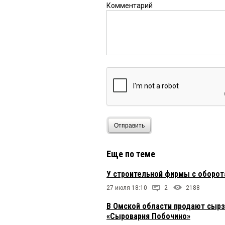
Комментарий
Отправить
Еще по теме
У строительной фирмы с оборот
27 июля 18:10
2
2188
В Омской области продают сырз
«Сыроварня Побочино»