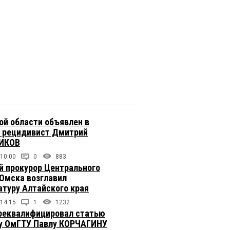
ой области объявлен в
 рецидивист Дмитрий
ИКОВ
 10:00
0
883
 прокурор Центрального
 Омска возглавил
атуру Алтайского края
 14:15
1
1232
реквалифицировал статью
у ОмГТУ Павлу КОРЧАГИНУ