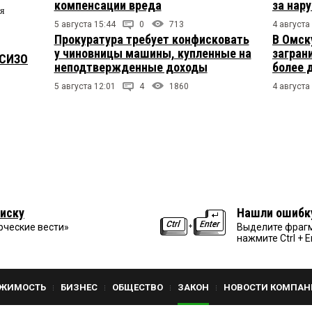
компенсации вреда
за нар
я
5 августа 15:44
0
713
4 августа
Прокуратура требует конфисковать
В Омск
у чиновницы машины, купленные на
загран
 СИЗО
неподтвержденные доходы
более 
5 августа 12:01
4
1860
4 августа
иску
Нашли ошибк
рческие вести»
Выделите фрагм
нажмите Ctrl + E
ЖИМОСТЬ
БИЗНЕС
ОБЩЕСТВО
ЗАКОН
НОВОСТИ КОМПАН