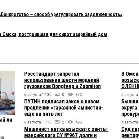
«Банкротство – способ урегулировать задолженность»
з Омска, построившая для сирот аварийный дом
Росстандарт запретил
В Омск
использование шести моделей
розыск
грузовиков Dongfeng и Zoomlion
ОЛЕНН
6 августа 17:30
0
372
5 августа
ПУТИН подписал закон о новом
Бывший
продлении «гаражной амнистии»
округа
ещё на пять лет
прокур
ый ли
6 августа 11:10
2
495
4 августа
Машинист катка взыскал с ханты-
Суд пе
мансийского СУ №967 долги и
ректор
ия