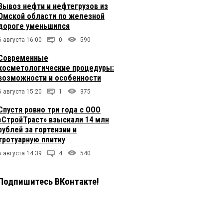
Вывоз нефти и нефтегрузов из
Омской области по железной
дороге уменьшился
6 августа 16:00
0
590
Современные
косметологические процедуры:
возможности и особенности
6 августа 15:20
1
375
Спустя ровно три года с ООО
«СтройТраст» взыскали 14 млн
рублей за гортензии и
тротуарную плитку
6 августа 14:39
4
540
Подпишитесь ВКонтакте!