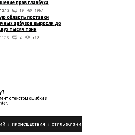
ушение прав главбуха
 12:12
19
1967
ую область поставки
ичных арбузов выросли до
двух тысяч тонн
 11:10
2
910
у?
ент с текстом ошибки и
nter.
ИЙ
ПРОИСШЕСТВИЯ
СТИЛЬ ЖИЗНИ