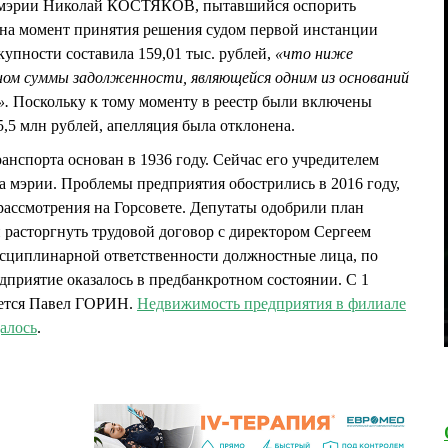
ь мэрии Николай КОСТЯКОВ, пытавшийся оспорить
 на момент принятия решения судом первой инстанции
купности составила 159,01 тыс. рублей,
«что ниже
ном суммы задолженности, являющейся одним из оснований
».
Поскольку к тому моменту в реестр были включены
,5 млн рублей, апелляция была отклонена.
анспорта основан в 1936 году. Сейчас его учредителем
а мэрии. Проблемы предприятия обострились в 2016 году,
ассмотрения на Горсовете. Депутаты одобрили план
 расторгнуть трудовой договор с директором Сергеем
иплинарной ответственности должностные лица, по
приятие оказалось в предбанкротном состоянии. С 1
ется Павел ГОРИН.
Недвижимость предприятия в филиале
далось
.