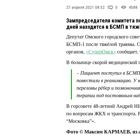
27 апреля 2021 08:52
0
4588
Зампредседателя комитета п
дней находится в БСМП в тяж
Депутат Омского городского сов
БСМП-1 после тяжёлой травмы. С
органов,
«СуперОмск»
сообщает, 
В больнице скорой медицинской 
– Пациент поступил в БСМП-
поместили в реанимацию. У 
переломы рёбер и позвоночни
терапии под постоянным наб
В горсовете 48-летний Андрей Н
по вопросам ЖКХ и транспорта. 
“Московка”».
Фото © Максим КАРМАЕВ, из а