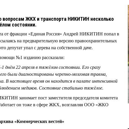
о вопросам ЖКХ и транспорта НИКИТИН несколько
ёлом состоянии.
ета от фракции «Единая Россия» Андрей НИКИТИН попал в
сылаясь на предварительную версию правоохранительных
что депутат упал с дерева на собственной даче.
помощи №1 изданию рассказали:
1 днём 22 апреля в тяжёлом состоянии. Его сразу
него были диагностированы черепно-мозговая травма,
ка. В настоящее время он находится в палате интенсивной
людением медиков. Состояние стабильно тяжёлое.
ИКИТИН занимает пост заместителя председателя комитета
Работает он тоже в сфере ЖКХ, возглавляя ООО «ЖКО
рхива «Коммерческих вестей»