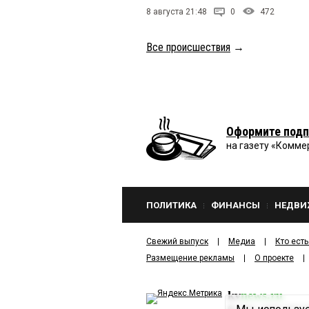
8 августа 21:48
0
472
Все происшествия
→
Оформите подп
на газету «Комме
ПОЛИТИКА
ФИНАНСЫ
НЕДВИ
Свежий выпуск
Медиа
Кто есть
Размещение рекламы
О проекте
kv
news.ru