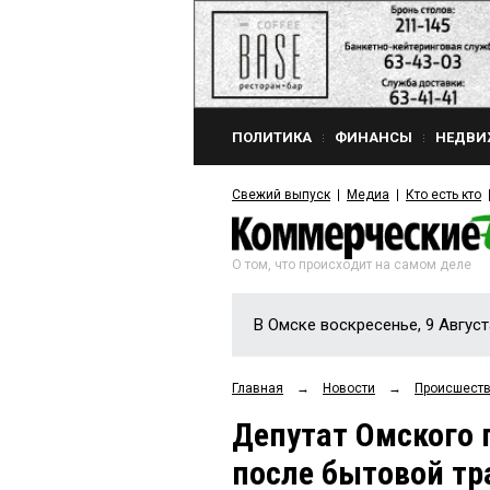
ПОЛИТИКА
ФИНАНСЫ
НЕДВИ
Свежий выпуск
Медиа
Кто есть кто
О том, что происходит на самом деле
В Омске воскресенье, 9 Август
Главная
→
Новости
→
Происшест
Депутат Омского 
после бытовой т