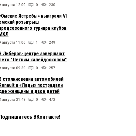
9 августа 12:00
0
230
«Омские Ястребы» выиграли VI
омский розыгрыш
предсезонного турнира клубов
МХЛ
9 августа 11:00
1
249
В Либеров-центре завершают
лето "Летним калейдоскопом"
9 августа 09:30
0
257
В столкновении автомобилей
Renault и «Лады» пострадали
две женщины и двое детей
8 августа 21:48
0
472
Подпишитесь ВКонтакте!