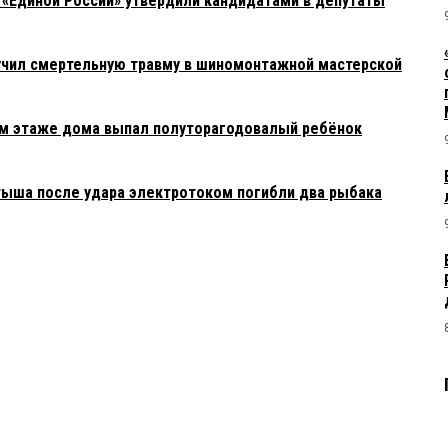
 «Единой России» утвердили кандидатами в депутаты
учил смертельную травму в шиномонтажной мастерской
0-м этаже дома выпал полуторагодовалый ребёнок
тыша после удара электротоком погибли два рыбака