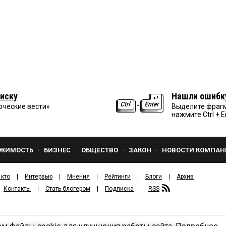
иску
Нашли ошибк
рческие вести»
Выделите фрагм
нажмите Ctrl + E
ЖИМОСТЬ
БИЗНЕС
ОБЩЕСТВО
ЗАКОН
НОВОСТИ КОМПАН
 кто
Интервью
Мнения
Рейтинги
Блоги
Архив
Контакты
Стать блогером
Подписка
RSS
Политика конфиденциальности