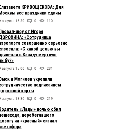
Елизавета КРИВОЩЕКОВА: Для
Москвы все праздники едины
9 августа 16:30
0
110
Провал-шоу от Игоря
ДОРОХИНА: «Сотрудница
аэропорта совершенно серьезно
спросила: «С какой целью вы
привезли в Канаду мертвую
рыбу?»
9 августа 15:00
0
231
Омск и Могилев укрепили
сотрудничество подписанием
дорожной карты
9 августа 13:30
0
219
Водитель «Лады» ночью сбил
пешехода, перебегавшего
дорогу на «красный» сигнал
светофора