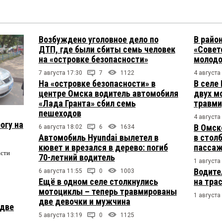
Возбуждено уголовное дело по
В райо
ДТП, где были сбиты семь человек
«Совет
на «островке безопасности»
молодо
7 августа 17:30
7
1122
4 августа
На «островке безопасности» в
В селе
центре Омска водитель автомобиля
двух м
«Лада Гранта» сбил семь
травми
пешеходов
4 августа
огу на
В Омск
6 августа 18:02
6
1634
Автомобиль Hyundai вылетел в
в столб
кювет и врезался в дерево: погиб
пасса
асти
70-летний водитель
1 августа
Водите
6 августа 11:55
0
1003
Ещё в одном селе столкнулись
на тра
мотоциклы – теперь травмированы
1 августа
две девочки и мужчина
 две
5 августа 13:19
0
1125