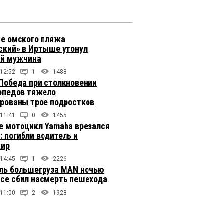
не омского пляжа
ский» в Иртыше утонул
й мужчина
 12:52
1
1488
 Победа при столкновении
опедов тяжело
рованы трое подростков
 11:41
0
1455
е мотоцикл Yamaha врезался
: погибли водитель и
жир
 14:45
1
2226
ль большегруза MAN ночью
ссе сбил насмерть пешехода
 11:00
2
1928