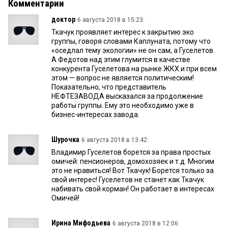
Комментарии
доктор
6 августа 2018 в 15:23:
Ткачук проявляет интерес к закрытию эко
группы, говоря словами Каплуната, потому что
«оседлал тему экологии» не он сам, а Гуселетов.
А Федотов над этим глумится в качестве
конкурента Гуселетова на рынке ЖКХ.и при всем
этом — вопрос не является политическим!
Показательно, что представитель
НЕФТЕЗАВОДА высказался за продолжение
работы группы. Ему это необходимо уже в
бизнес-интересах завода.
Шурочка
6 августа 2018 в 13:42:
Владимир Гуселетов борется за права простых
омичей: пенсионеров, домохозяек и т.д. Многим
это не нравиться! Вот Ткачук! Борется только за
свой интерес! Гуселетов не станет как Ткачук
набивать свой корман! Он работает в интересах
Омичей!
Ирина Мифодьева
6 августа 2018 в 12:06: