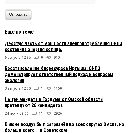
из Горсовета. Тёмное прошлое...серое
настоящее...у господина с криминальным
авторитетом.
Отправить
Еще по теме
Десятую часть от мощности энергопотребления ОНПЗ
составила энергия солнца.
6 августа 12:35
0
910
Восстановление биоресурсов Иртыша: ОНПЗ
демонстрирует ответственный подход к вопросам
экологии
3 августа 12:30
1
1160
На три мандата в Госдуме от Омской области
претендуют 26 кандидатов
24 июля 09:00
11
2926
В июне воздух был загрязнён во всех округах Омска, но
больше всего – в Советском