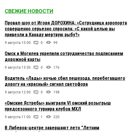
СВЕЖИЕ НОВОСТИ
Провал-шоу от Игоря ДОРОХИНА: «Сотрудница аэропорта
совершенно серьезно спросила: «С какой целью вы
привезли в Канаду мертвую рыбу?»
9 августа 15:00
0
99
Омск и Могилев укрепили сотрудничество подписанием
дорожной карты
9 августа 13:30
0
176
Водитель «Лады» ночью сбил пешехода, перебегавшего
дорогу на «красный» сигнал светофора
9 августа 12:00
0
198
«Омские Ястребы» выиграли VI омский розыгрыш
предсезонного турнира клубов МХЛ
9 августа 11:00
1
220
В Либеров-центре завершают лето "Летним