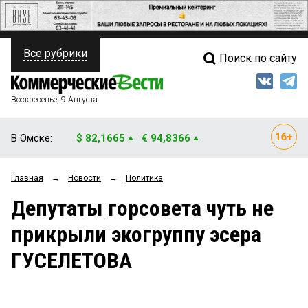
Все рубрики
Поиск по сайту
ПОЛИТИКА
Свежий выпуск
Медиа
ФИНАНСЫ
Воскресенье, 9 Августа
Кто есть кто
НЕДВИЖИМОСТЬ
В Омске:
$ 82,1665
€ 94,8366
Интервью
БИЗНЕС
Главная
→
Новости
→
Политика
Мнения
ОБЩЕСТВО
Депутаты горсовета чуть не
Рейтинги
ЗАКОН
прикрыли экогруппу эсера
Блоги
НОВОСТИ КОМПАНИЙ
ГУСЕЛЕТОВА
Архив
ПРОИСШЕСТВИЯ