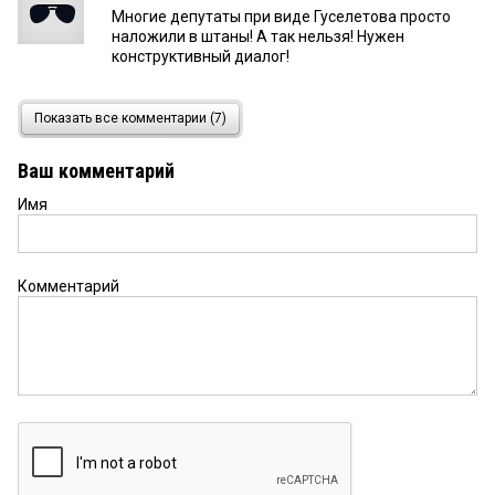
Многие депутаты при виде Гуселетова просто
наложили в штаны! А так нельзя! Нужен
конструктивный диалог!
омичка
6 августа 2018 в 11:48:
Показать все комментарии (7)
цирк
Ваш комментарий
Имя
Супругов
6 августа 2018 в 08:40:
Всем известно, что многие депутаты
побаиваются Гуселетова! Относятся к нему с
опаской! В лицо говорят комплименты, а за
Комментарий
спиной гадости.
Виктор
5 августа 2018 в 20:22:
Криминальный тип Ваш Гуселетов.
Виктор
5 августа 2018 в 20:20:
Гуселетова вообще надо гнать поганой метлой