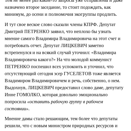
Тем не менее раз какие-то запросы уже отправлены и даже
назначено второе заседание, то стоит подождать, как
минимум, до осени и полномочия экогруппы продлить.
И тут свое веское слово сказали члены КПРФ. Депутат
Дмитрий ПЕТРЕНКО заявил, что неплохо бы узнать
мнение самого Владимира Владимировича на этот счет и
потребовать отчет. Депутат ЛИЦКЕВИЧ заметно
встрепенулся и на всякий случай уточнил: «Владимира
Владимировича какого?» На что молодой коммунист
ПЕТРЕНКО поспешил всех успокоить и уточнил, что
отсутствующий сегодня эсер ГУСЕЛЕТОВ тоже является
Владимиром Владимировичем и речь, собственно, о нем.
Выдохнув, ЛИЦКЕВИЧ предоставил слово даме, депутату
Инне ГОМОЛКО, которая довольно эмоционально
попросила
«оставить рабочую группу в рабочем
состоянии»
.
Мнение дамы стало решающим, тем более что депутаты
решили, что с новым министром природных ресурсов и