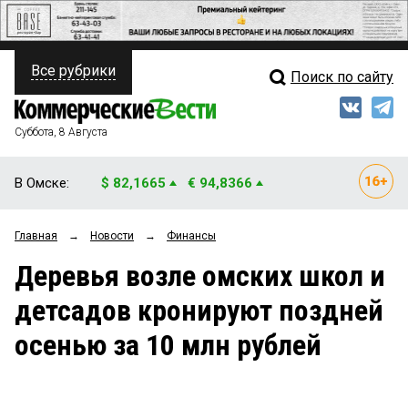
Все рубрики
Поиск по сайту
ПОЛИТИКА
Свежий выпуск
Медиа
ФИНАНСЫ
Суббота, 8 Августа
Кто есть кто
НЕДВИЖИМОСТЬ
В Омске:
$ 82,1665
€ 94,8366
Интервью
БИЗНЕС
Главная
→
Новости
→
Финансы
Мнения
ОБЩЕСТВО
Деревья возле омских школ и
Рейтинги
ЗАКОН
детсадов кронируют поздней
Блоги
НОВОСТИ КОМПАНИЙ
осенью за 10 млн рублей
Архив
ПРОИСШЕСТВИЯ