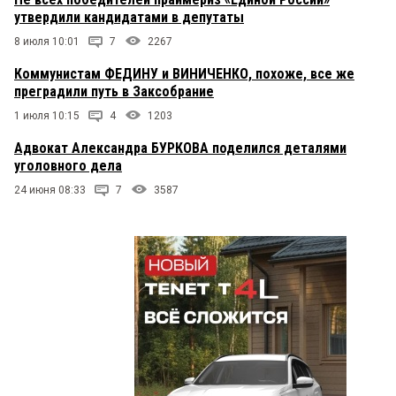
утвердили кандидатами в депутаты
8 июля 10:01
7
2267
Коммунистам ФЕДИНУ и ВИНИЧЕНКО, похоже, все же
преградили путь в Заксобрание
1 июля 10:15
4
1203
Адвокат Александра БУРКОВА поделился деталями
уголовного дела
24 июня 08:33
7
3587