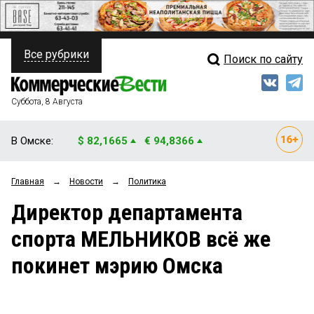
Все рубрики
Поиск по сайту
ПОЛИТИКА
Свежий выпуск
Медиа
ФИНАНСЫ
Суббота, 8 Августа
Кто есть кто
НЕДВИЖИМОСТЬ
В Омске:
$ 82,1665
€ 94,8366
Интервью
БИЗНЕС
Главная
→
Новости
→
Политика
Мнения
ОБЩЕСТВО
Директор департамента
Рейтинги
ЗАКОН
спорта МЕЛЬНИКОВ всё же
Блоги
НОВОСТИ КОМПАНИЙ
покинет мэрию Омска
Архив
ПРОИСШЕСТВИЯ